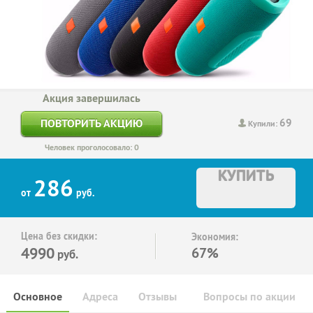
Акция завершилась
69
ПОВТОРИТЬ АКЦИЮ
Купили:
Человек проголосовало: 0
КУПИТЬ
286
от
руб.
Цена без скидки:
Экономия:
4990
67%
руб.
Основное
Адреса
Отзывы
Вопросы по акции