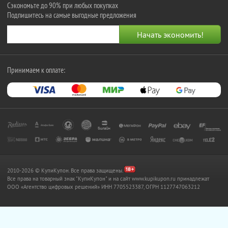
Сэкономьте до 90% при любых покупках
Подпишитесь на самые выгодные предложения
Принимаем к оплате:
2010-2026 © КупиКупон. Все права защищены.
Все права на товарный знак "КупиКупон" и на сайт www.kupikupon.ru принадлежат
OOO «Агентство цифровых решений» ИНН 7705523387, ОГРН 1127747063212