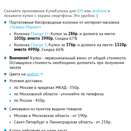
Скачайте приложение КупиКупона для
IOS
или
Android
и
покажите купон с экрана смартфона. Это удобно :)
Портативные беспроводные колонки от интернет-магазина
«Товары Маркет»
Колонка
Charge 2+
. Купон за
286р.
и доплата на месте:
1030р. вместо 3990р.
Скидка 67%
Колонка
Charge 3
. Купон за
376р.
и доплата на месте:
1320р.
вместо 4990р.
Скидка 66%
Внимание!
Купон - первоначальный взнос от общей стоимости.
Оставшуюся стоимость необходимо доплатить при получении
заказа
Цвета на
выбор:
Условия доставки:
по Москве в пределах МКАД - 350р.
по Московской области - уточняйте по телефону
по России - 450р.
Самовывоз из пунктов выдачи товаров:
Москва и Московская область - от 190р.
Санкт-Петербург и Ленинградская область - от 250р.
Купон действует на один заказ