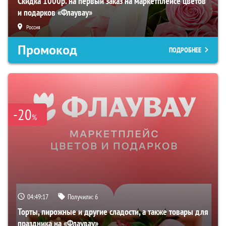
Скидка 1000р. на первый заказ на маркетплейсе цветов
и подарков «Флаувау»
Россия
Промокод
ПОДРОБНЕЕ
-20
%
04:49:16
Получили:
6
Торты, пирожные и другие сладости, а также товары для
праздника на «Флаувау»