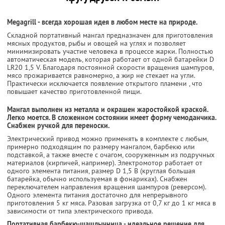
Megagrill - всегда хорошая идея в любом месте на природе.
Складной портативный мангал предназначен для приготовления
мясных продуктов, рыбы и овощей на углях и позволяет
минимизировать участие человека в процессе жарки. Полностью
автоматическая модель, которая работает от одной батарейки D
LR20 1,5 V. Благодаря постоянной скорости вращения шампуров,
мясо прожаривается равномерно, а жир не стекает на угли.
Практически исключается появление открытого пламени , что
повышает качество приготовленной пищи.
Мангал выполнен из металла и окрашен жаростойкой краской.
Легко моется. В сложенном состоянии имеет форму чемоданчика.
Снабжен ручкой для переноски.
Электрический привод можно применять в комплекте с любым,
примерно подходящим по размеру мангалом, барбекю или
подставкой, а также вместе с очагом, сооруженным из подручных
материалов (кирпичей, например). Электромотор работает от
одного элемента питания, размер D 1,5 В (круглая большая
батарейка, обычно используемая в фонариках). Снабжен
переключателем направления вращения шампуров (реверсом).
Одного элемента питания достаточно для непрерывного
приготовления 5 кг мяса. Разовая загрузка от 0,7 кг до 1 кг мяса в
зависимости от типа электрического привода.
Портативная барбекю-шашлычница - идеальное решение для