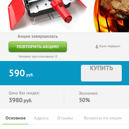
Акция завершилась
ПОВТОРИТЬ АКЦИЮ
Купи первым!
Человек проголосовало: 0
КУПИТЬ
590
руб.
Цена без скидки:
Экономия:
3980
50%
руб.
Основное
Адреса
Отзывы
Вопросы по акции