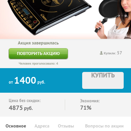
Акция завершилась
57
ПОВТОРИТЬ АКЦИЮ
Купили:
Человек проголосовало: 4
КУПИТЬ
1400
от
руб.
Цена без скидки:
Экономия:
4875
71%
руб.
Основное
Адреса
Отзывы
Вопросы по акции