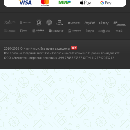
2010-2026 © КупиКупон. Все права защищены.
Все права на товарный знак "КупиКупон" и на сайт www.kupikupon.ru принадлежат
OOO «Агентство цифровых решений» ИНН 7705523387, ОГРН 1127747063212