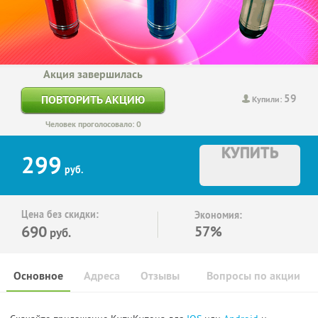
Акция завершилась
59
ПОВТОРИТЬ АКЦИЮ
Купили:
Человек проголосовало: 0
КУПИТЬ
299
руб.
Цена без скидки:
Экономия:
690
57%
руб.
Основное
Адреса
Отзывы
Вопросы по акции