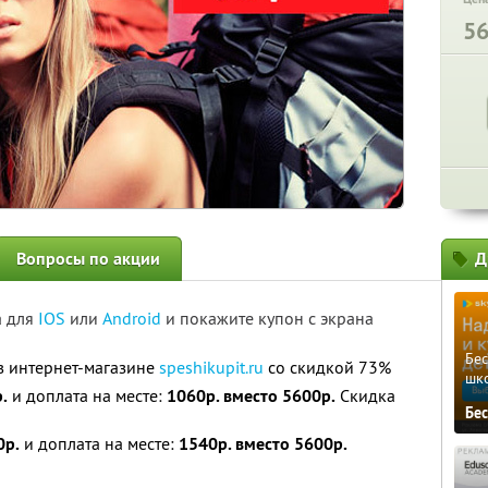
5
Вопросы по акции
Д
а для
IOS
или
Android
и покажите купон с экрана
Бе
в интернет-магазине
speshikupit.ru
со скидкой 73%
шк
.
и доплата на месте:
1060р. вместо 5600р.
Скидка
Бе
0р.
и доплата на месте:
1540р. вместо 5600р.