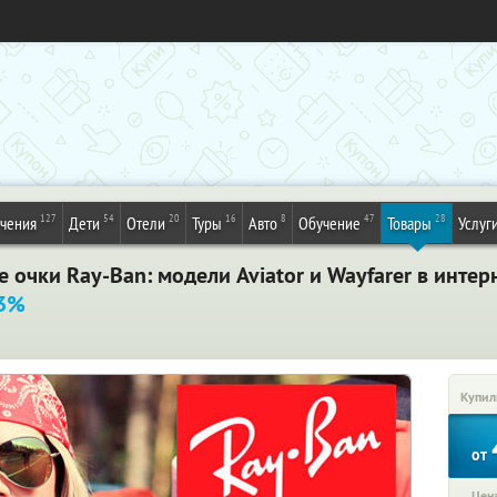
127
54
20
16
8
47
28
ечения
Дети
Отели
Туры
Авто
Обучение
Товары
Услуг
очки Ray-Ban: модели Aviator и Wayfarer в интер
73%
Купил
от
Цена