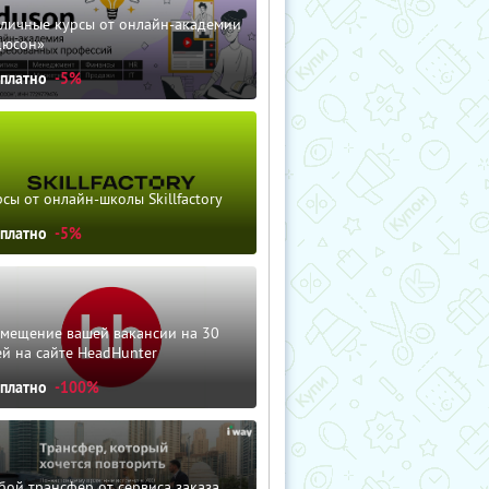
зличные курсы от онлайн-академии
дюсон»
сплатно
-5%
сы от онлайн-школы Skillfactory
сплатно
-5%
змещение вашей вакансии на 30
й на сайте HeadHunter
сплатно
-100%
ой трансфер от сервиса заказа