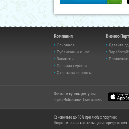
Компания
Бизнес-Пар
Основное
Давайте сд
Публикации о нас
Заработайт
Вакансии
Прошедши
Правила сервиса
Ответы на вопросы
Все наши купоны доступны
через Мобильное Приложение:
Сэкономьте до 90% при любых покупках
Подпишитесь на самые выгодные предложения