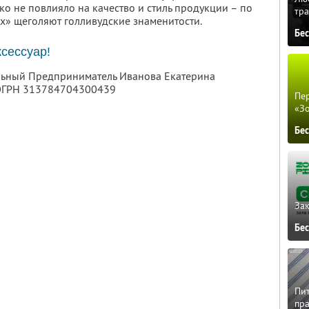
ко не повлияло на качество и стиль продукции – по
тра
ах» щеголяют голливудские знаменитости.
Бе
сессуар!
альный Предприниматель Иванова Екатерина
 ОГРН 313784704300439
Пер
«З
Бе
Зак
Бе
Пит
пра