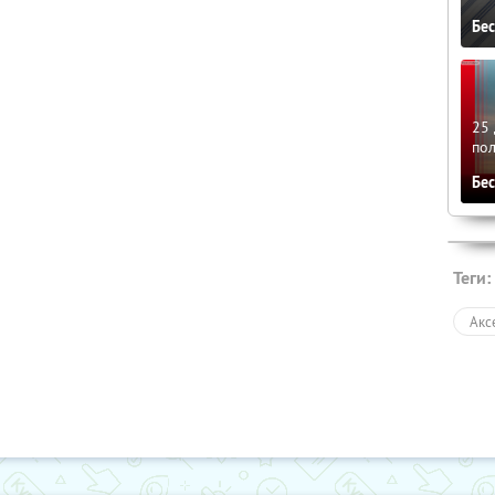
Бе
25 
по
Бе
Теги:
Акс