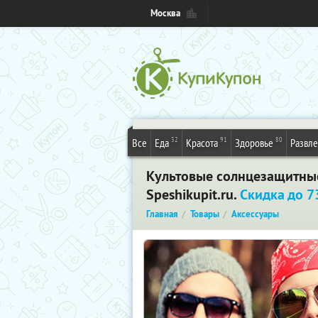
Москва
32
91
80
Все
Еда
Красота
Здоровье
Развл
Культовые солнцезащитные 
Speshikupit.ru.
Скидка до 
Главная
Товары
Аксессуары