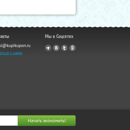
такты
Мы в Соцсетях
si@kupikupon.ru
аться с нами