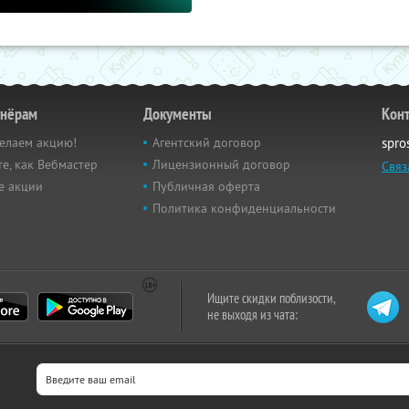
тнёрам
Документы
Кон
елаем акцию!
Агентский договор
spro
е, как Вебмастер
Лицензионный договор
Связ
е акции
Публичная оферта
Политика конфиденциальности
Ищите скидки поблизости,
не выходя из чата: