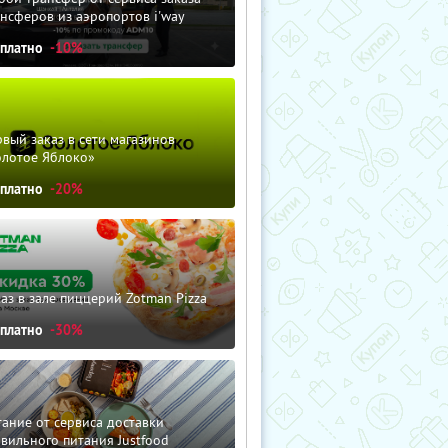
нсферов из аэропортов i'way
сплатно
-10%
вый заказ в сети магазинов
олотое Яблоко»
сплатно
-20%
аз в зале пиццерий Zotman Pizza
сплатно
-30%
ание от сервиса доставки
вильного питания Justfood