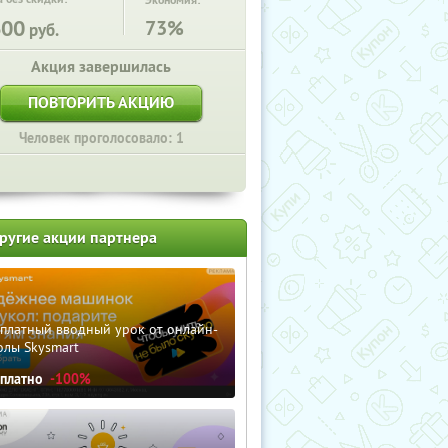
Экономия:
600
73%
руб.
Акция завершилась
ПОВТОРИТЬ АКЦИЮ
Человек проголосовало: 1
ругие акции партнера
сплатный вводный урок от онлайн-
олы Skysmart
сплатно
-100%