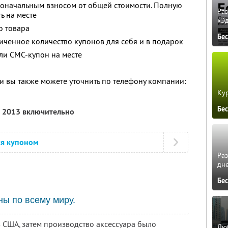
воначальным взносом от общей стоимости. Полную
Ра
ь на месте
«Э
о товара
Бе
ченное количество купонов для себя и в подарок
ли СМС-купон на месте
 вы также можете уточнить по телефону компании:
Кур
Бе
а 2013 включительно
ся купоном
Ра
дне
Бе
ны по всему миру.
 США, затем производство аксессуара было
Люб