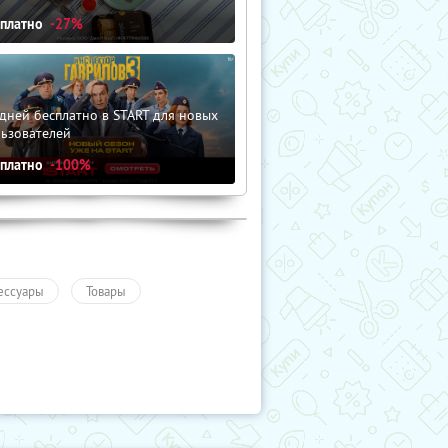
сплатно
-27%
дней бесплатно в START для новых
льзователей
сплатно
-100%
ессуары
Товары