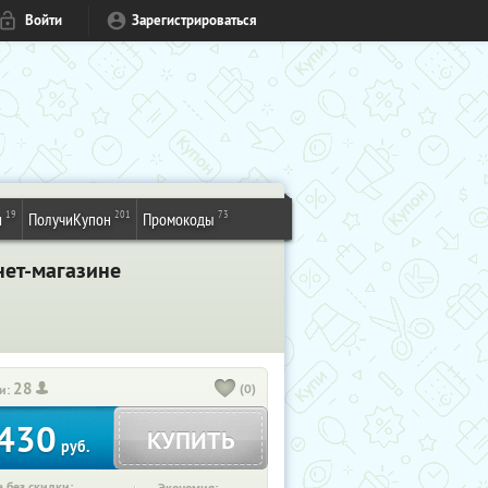
Войти
Зарегистрироваться
19
201
73
и
ПолучиКупон
Промокоды
нет-магазине
28
(0)
и:
430
КУПИТЬ
руб.
 без скидки: