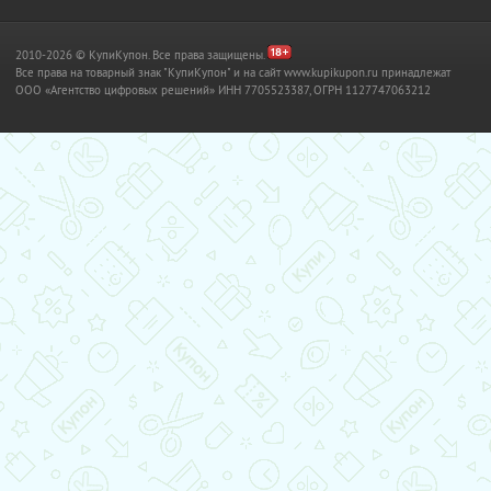
2010-2026 © КупиКупон. Все права защищены.
Все права на товарный знак "КупиКупон" и на сайт www.kupikupon.ru принадлежат
OOO «Агентство цифровых решений» ИНН 7705523387, ОГРН 1127747063212