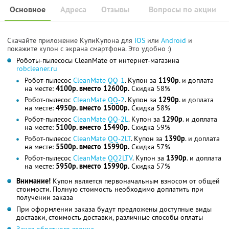
Основное
Адреса
Отзывы
Вопросы по акции
Скачайте приложение КупиКупона для
IOS
или
Android
и
покажите купон с экрана смартфона. Это удобно :)
Роботы-пылесосы CleanMate от интернет-магазина
robcleaner.ru
Робот-пылесос
CleanMate QQ-1
. Купон за
1190р
. и доплата
на месте:
4100р. вместо 12600р.
Скидка 58%
Робот-пылесос
CleanMate QQ-2
. Купон за
1290р
. и доплата
на месте:
4950р. вместо 15000р.
Скидка 58%
Робот-пылесос
CleanMate QQ-2L
. Купон за
1290р
. и доплата
на месте:
5100р. вместо 15490р.
Скидка 59%
Робот-пылесос
CleanMate QQ-2LT
. Купон за
1390р
. и доплата
на месте:
5500р. вместо 15990р.
Скидка 57%
Робот-пылесос
CleanMate QQ2LTV
. Купон за
1390р
. и доплата
на месте:
5950р. вместо 15990р.
Скидка 57%
Внимание!
Купон является первоначальным взносом от общей
стоимости. Полную стоимость необходимо доплатить при
получении заказа
При оформлении заказа будут предложены доступные виды
доставки, стоимость доставки, различные способы оплаты