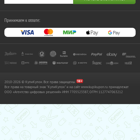
Принимаем к оплате:
2010-2026 © КупиКупон. Все права защищены.
Все права на товарный знак "КупиКупон" и на сайт www.kupikupon.ru принадлежат
OOO «Агентство цифровых решений» ИНН 7705523387, ОГРН 1127747063212