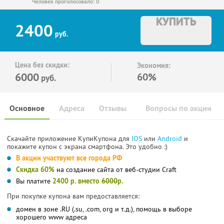
Человек проголосовало: 0
КУПИТЬ
2400
руб.
Цена без скидки:
Экономия:
6000
60%
руб.
Основное
Адреса
Отзывы
Вопросы по акции
Скачайте приложение КупиКупона для
IOS
или
Android
и
покажите купон с экрана смартфона. Это удобно :)
В акции участвуют все города РФ
Скидка 60%
на создание сайта от веб-студии Craft
Вы платите
2400 р.
вместо
6000
р.
При покупке купона вам предоставляется:
домен в зоне .RU (.su, .com, org и т.д.), помощь в выборе
хорошего www адреса