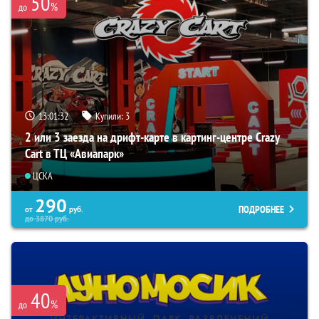
50
%
до
13:01:31
Купили:
3
2 или 3 заезда на дрифт-карте в картинг-центре Crazy
Cart в ТЦ «Авиапарк»
ЦСКА
290
ПОДРОБНЕЕ
от
руб.
до
3870
руб.
40
%
до