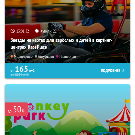
13:01:31
Купили:
22
Заезды на картах для взрослых и детей в картинг-
центрах RacePlace
Медведково
Алтуфьево
Планерная
165
ПОДРОБНЕЕ
от
руб.
до
2250
руб.
50
%
до