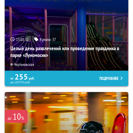
13:01:31
Купили:
37
Целый день развлечений или проведение праздника в
парке «Луномосик»
Чертановская
255
ПОДРОБНЕЕ
от
руб.
до
28770
руб.
10
%
до