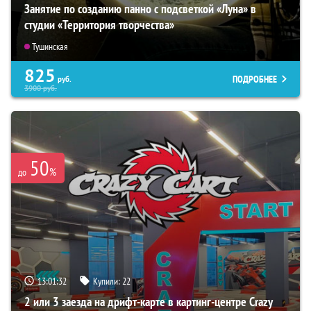
Занятие по созданию панно с подсветкой «Луна» в
студии «Территория творчества»
Тушинская
825
ПОДРОБНЕЕ
руб.
3900
руб.
50
%
до
13:01:31
Купили:
22
2 или 3 заезда на дрифт-карте в картинг-центре Crazy