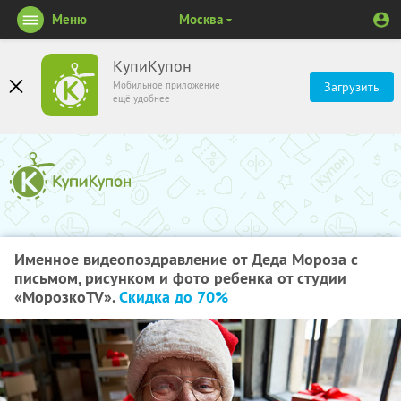
Меню
Москва
КупиКупон
Мобильное приложение
Загрузить
ещё удобнее
Именное видеопоздравление от Деда Мороза с
письмом, рисунком и фото ребенка от студии
«МорозкоTV».
Скидка до 70%