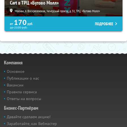
Cart в ТРЦ «Бутово Молл»
Москва, п. Воскресенское, Чечёрский проезд, д. 51, ТРЦ «Бутово Молл»
170
ПОДРОБНЕЕ
от
руб.
до
2100
руб.
Компания
Основное
Публикации о нас
Вакансии
Правила сервиса
Ответы на вопросы
Бизнес-Партнёрам
Давайте сделаем акцию!
Заработайте, как Вебмастер