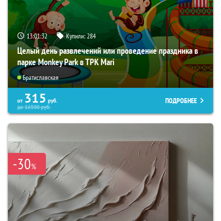
13:01:31
Купили:
284
Целый день развлечений или проведение праздника в
парке Monkey Park в ТРК Mari
Братиславская
315
ПОДРОБНЕЕ
от
руб.
до
16500
руб.
-30
%