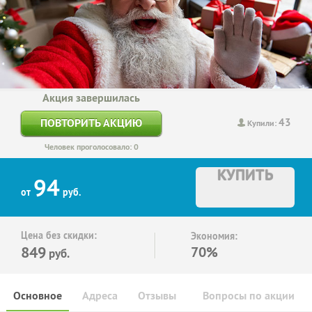
Акция завершилась
43
ПОВТОРИТЬ АКЦИЮ
Купили:
Человек проголосовало: 0
КУПИТЬ
94
от
руб.
Цена без скидки:
Экономия:
849
70%
руб.
Основное
Адреса
Отзывы
Вопросы по акции