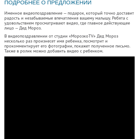
ПОДРОБНЕЕ О ПРЕДЛОЖЕНИИ
Именное видеопоздравление — подарок, который точно доставит
радость и незабываемые впечатления вашему малышу. Ребята с
удовольствием просматривают видео, где главное действующее
лицо — Дед Мороз.
В видеопоздравлении от студии «МорозкоTV» Дед Мороз
несколько раз произнесет имя ребенка, посмотрит и
прокомментирует его фотографии, покажет полученное письмо.
Также в ролик можно добавить видео с ребенком.