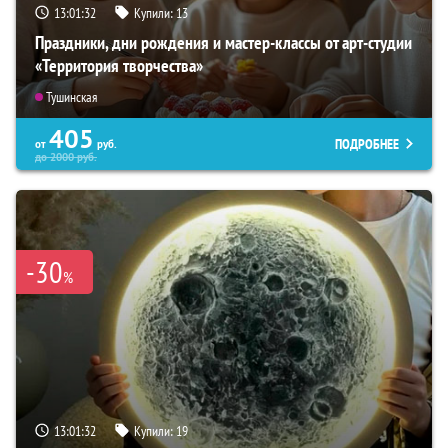
13:01:31
Купили:
13
Праздники, дни рождения и мастер-классы от арт-студии
«Территория творчества»
Тушинская
405
ПОДРОБНЕЕ
от
руб.
до
2000
руб.
-30
%
13:01:31
Купили:
19