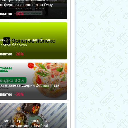
нсферов из аэропортов i'way
сплатно
-10%
вый заказ в сети магазинов
олотое Яблоко»
сплатно
-20%
аз в зале пиццерий Zotman Pizza
сплатно
-30%
ание от сервиса доставки
вильного питания Justfood