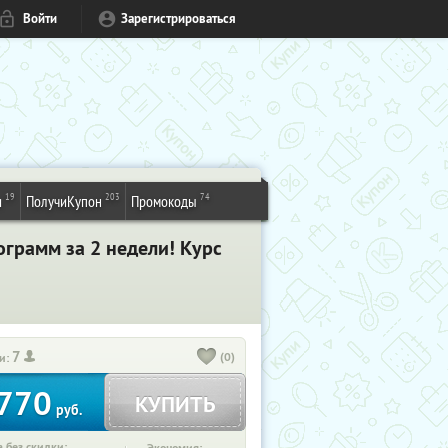
Войти
Зарегистрироваться
19
203
74
и
ПолучиКупон
Промокоды
грамм за 2 недели! Курс
7
(0)
и:
770
КУПИТЬ
руб.
 без скидки: