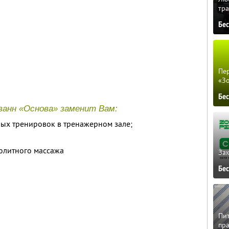
тра
Бе
Пер
«З
Бе
 ванн «Основа» заменит Вам:
ых тренировок в тренажерном зале;
юлитного массажа
Зак
Бе
Пит
пра