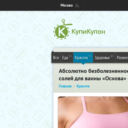
Москва
32
91
81
Все
Еда
Красота
Здоровье
Развл
Абсолютно безболезненное
солей для ванны «Основа»
Главная
Красота