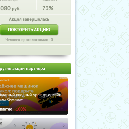
Экономия:
5080
73%
руб.
Акция завершилась
ПОВТОРИТЬ АКЦИЮ
Человек проголосовало: 0
ругие акции партнера
сплатный вводный урок от онлайн-
олы Skysmart
сплатно
-100%