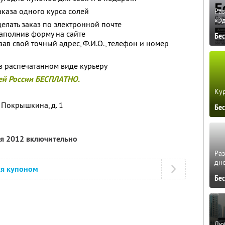
аказа одного курса солей
Ра
«Э
лать заказ по электронной почте
аполнив форму на сайте
Бе
азав свой точный адрес, Ф.И.О., телефон и номер
в распечатанном виде курьеру
сей России БЕСПЛАТНО.
Кур
. Покрышкина, д. 1
Бе
ля 2012 включительно
Ра
дне
ся купоном
Бе
Люб