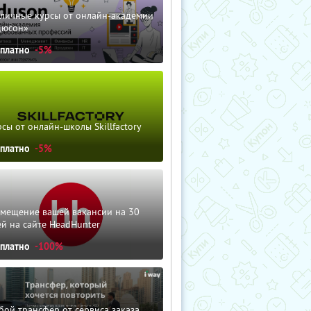
зличные курсы от онлайн-академии
дюсон»
сплатно
-5%
сы от онлайн-школы Skillfactory
сплатно
-5%
змещение вашей вакансии на 30
й на сайте HeadHunter
сплатно
-100%
ой трансфер от сервиса заказа