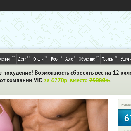
127
54
21
16
8
47
29
ечения
Дети
Отели
Туры
Авто
Обучение
Товары
Услуг
 похудение! Возможность сбросить вес на 12 кило
 от компании VID
за 6770р. вместо
25080р.
!
Купил
6
Цена