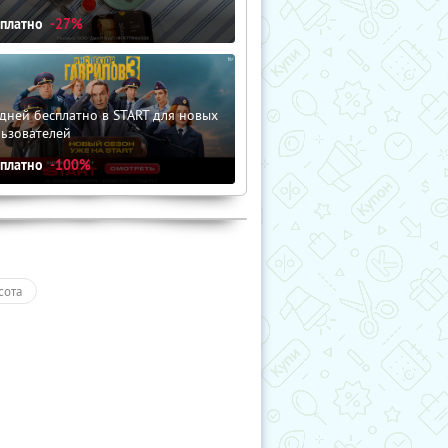
сплатно
-27%
дней бесплатно в START для новых
льзователей
сплатно
-100%
сота