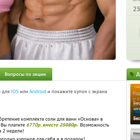
2
Вопросы по акции
Д
а для
IOS
или
Android
и покажите купон с экрана
Бе
шк
бретение комплекта соли для ванн «Основа» в
Бе
. Вы платите
6770р. вместо
25080р.
Возможность
а 2 недели!
угодно купонов для себя и в подарок!