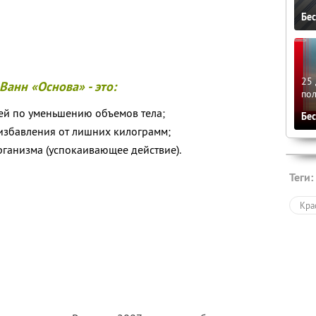
Бе
25 
Ванн «Основа» - это:
по
ией по уменьшению объемов тела;
Бе
избавления от лишних килограмм;
рганизма (успокаивающее действие).
Теги:
Кра