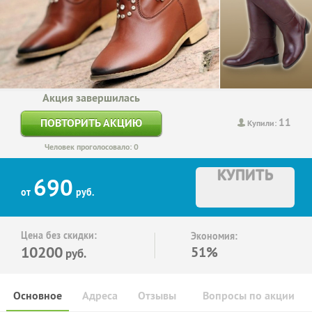
Акция завершилась
11
ПОВТОРИТЬ АКЦИЮ
Купили:
Человек проголосовало: 0
КУПИТЬ
690
от
руб.
Цена без скидки:
Экономия:
10200
51%
руб.
Основное
Адреса
Отзывы
Вопросы по акции