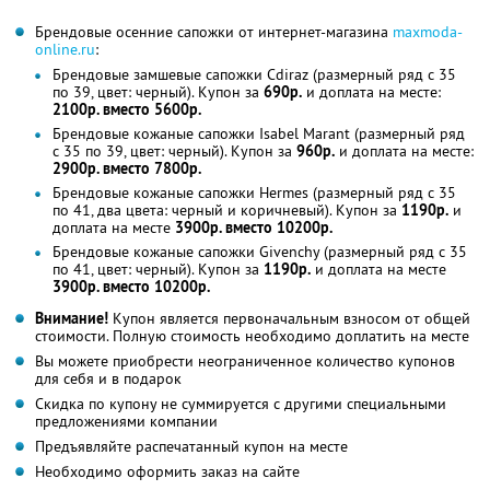
Брендовые осенние сапожки от интернет-магазина
maxmoda-
online.ru
:
Брендовые замшевые сапожки Cdiraz (размерный ряд с 35
по 39, цвет: черный). Купон за
690р.
и доплата на месте:
2100р. вместо 5600р.
Брендовые кожаные сапожки Isabel Marant (размерный ряд
с 35 по 39, цвет: черный). Купон за
960р.
и доплата на месте:
2900р. вместо 7800р.
Брендовые кожаные сапожки Hermes (размерный ряд с 35
по 41, два цвета: черный и коричневый). Купон за
1190р.
и
доплата на месте
3900р. вместо 10200р.
Брендовые кожаные сапожки Givenchy (размерный ряд с 35
по 41, цвет: черный). Купон за
1190р.
и доплата на месте
3900р. вместо 10200р.
Внимание!
Купон является первоначальным взносом от общей
стоимости. Полную стоимость необходимо доплатить на месте
Вы можете приобрести неограниченное количество купонов
для себя и в подарок
Скидка по купону не суммируется с другими специальными
предложениями компании
Предъявляйте распечатанный купон на месте
Необходимо оформить заказ на сайте