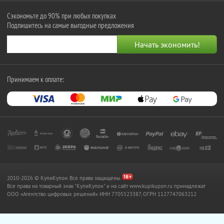
Сэкономьте до 90% при любых покупках
Подпишитесь на самые выгодные предложения
Принимаем к оплате:
2010-2026 © КупиКупон. Все права защищены.
Все права на товарный знак "КупиКупон" и на сайт www.kupikupon.ru принадлежат
OOO «Агентство цифровых решений» ИНН 7705523387, ОГРН 1127747063212