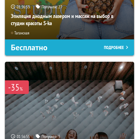
01:56:53
Получили:
27
Эпиляция диодным лазером и массаж на выбор в
студии красоты S-ka
Таганская
Бесплатно
ПОДРОБНЕЕ
-35
%
01:56:53
Получили:
5