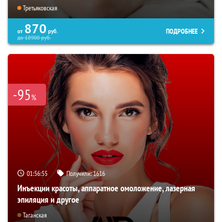
Третьяковская
870
ПОДРОБНЕЕ
от
руб.
до
18900
руб.
-95
%
01:56:53
Получили:
1616
Инъекции красоты, аппаратное омоложение, лазерная
эпиляция и другое
Таганская