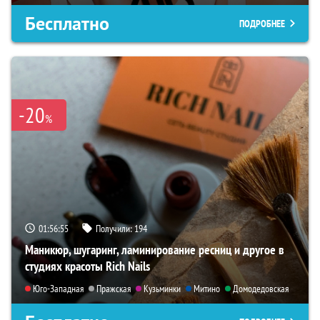
Бесплатно
ПОДРОБНЕЕ
-20
%
01:56:53
Получили:
194
Маникюр, шугаринг, ламинирование ресниц и другое в
студиях красоты Rich Nails
Юго-Западная
Пражская
Кузьминки
Митино
Домодедовская