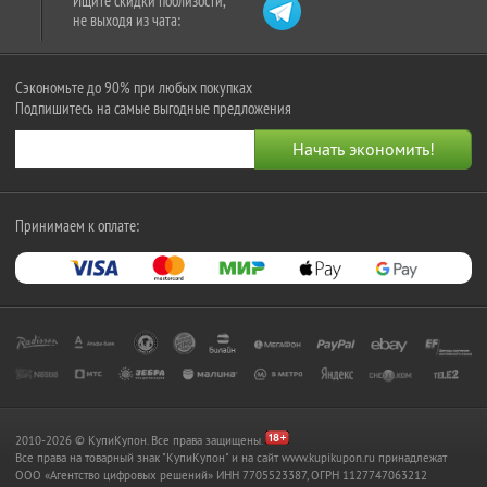
Ищите скидки поблизости,
не выходя из чата:
Сэкономьте до 90% при любых покупках
Подпишитесь на самые выгодные предложения
Принимаем к оплате:
2010-2026 © КупиКупон. Все права защищены.
Все права на товарный знак "КупиКупон" и на сайт www.kupikupon.ru принадлежат
OOO «Агентство цифровых решений» ИНН 7705523387, ОГРН 1127747063212