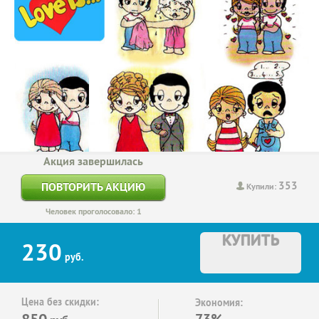
Акция завершилась
353
ПОВТОРИТЬ АКЦИЮ
Купили:
Человек проголосовало: 1
КУПИТЬ
230
руб.
Цена без скидки:
Экономия:
850
73%