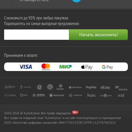
Сэкономьте до 90% при любых покупках
Подпишитесь на самые выгодные предложения
Принимаем к оплате:
2010-2026 © КупиКупон. Все права защищены.
Все права на товарный знак "КупиКупон" и на сайт www.kupikupon.ru принадлежат
OOO «Агентство цифровых решений» ИНН 7705523387, ОГРН 1127747063212