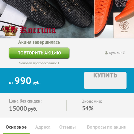
Акция завершилась
2
ПОВТОРИТЬ АКЦИЮ
Купили:
Человек проголосовало: 1
КУПИТЬ
990
от
руб.
Цена без скидки:
Экономия:
15000
54%
руб.
Основное
Адреса
Отзывы
Вопросы по акции