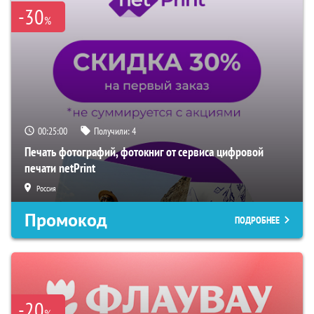
-30
%
00:24:59
Получили:
4
Печать фотографий, фотокниг от сервиса цифровой
печати netPrint
Россия
Промокод
ПОДРОБНЕЕ
-20
%