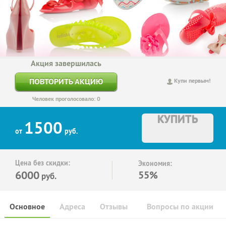
Акция завершилась
ПОВТОРИТЬ АКЦИЮ
Купи первым!
Человек проголосовало: 0
КУПИТЬ
1500
от
руб.
Цена без скидки:
Экономия:
6000
55%
руб.
Основное
Адреса
Отзывы
Вопросы по акции