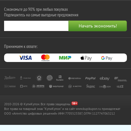
Сэкономьте до 90% при любых покупках
Подпишитесь на самые выгодные предложения
Принимаем к оплате:
2010-2026 © КупиКупон. Все права защищены.
Все права на товарный знак "КупиКупон" и на сайт www.kupikupon.ru принадлежат
OOO «Агентство цифровых решений» ИНН 7705523387, ОГРН 1127747063212