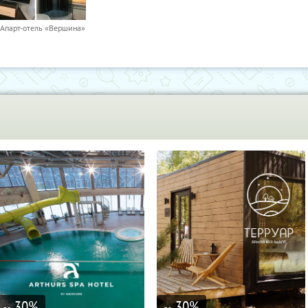
Апарт-отель «Вершина»
30
%
30
%