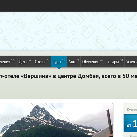
127
54
22
16
9
47
30
ечения
Дети
Отели
Туры
Авто
Обучение
Товары
Услуг
т-отеле «Вершина» в центре Домбая, всего в 50 ме
Купил
от
Цена