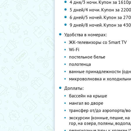
4 дня/3 ночи. Купон за 1610р
5 дней/4 ночи. Купон за 2200
6 дней/5 ночей. Купон за 270
9 дней/8 ночей. Купон за 430
Удобства в номерах:
ЖК-телевизоры со Smart TV
Wi-Fi
постельное белье
полотенца
ванные принадлежности (одно
микроволновка и холодильн
Доплаты:
бассейн на крыше
мангал во дворе
трансфер от/до аэропорта/во
экскурсии (конные, пешие, на
гор, на озера, поляны, водоп
религиозные туры к храмам I