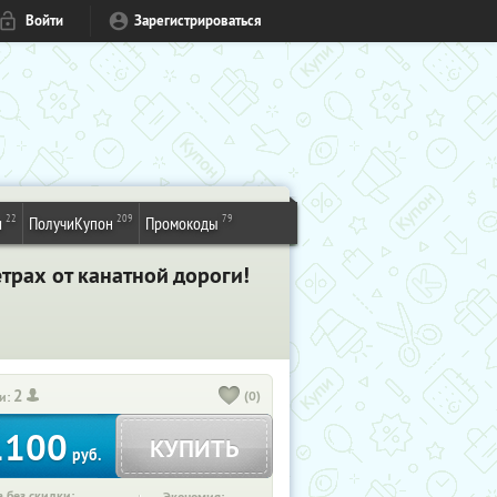
Войти
Зарегистрироваться
22
209
79
и
ПолучиКупон
Промокоды
трах от канатной дороги!
2
(0)
и:
1100
КУПИТЬ
руб.
 без скидки: