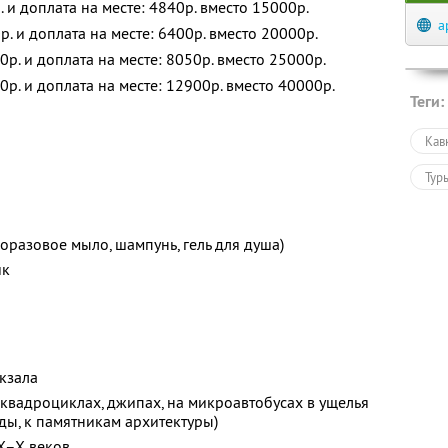
. и доплата на месте: 4840р. вместо 15000р.
a
р. и доплата на месте: 6400р. вместо 20000р.
0р. и доплата на месте: 8050р. вместо 25000р.
0р. и доплата на месте: 12900р. вместо 40000р.
Теги:
Кав
Тур
разовое мыло, шампунь, гель для душа)
ик
кзала
 квадроциклах, джипах, на микроавтобусах в ущелья
ады, к памятникам архитектуры)
X–X веков