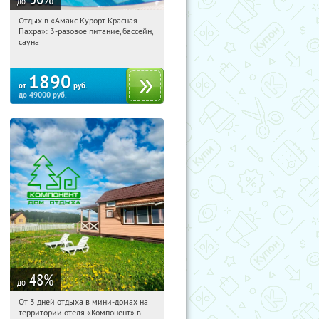
до
Отдых в «Амакс Курорт ‎Красная
12:40:28
Купили:
1
Пахра»: 3-разовое питание, бассейн,
Московская обл., пос-е
сауна
Краснопахорское, с. Красное,
Парковая улица, 10с1
1890
от
руб.
до
49000
руб.
48
%
до
От 3 дней отдыха в мини-домах на
12:40:28
Купили:
118
территории отеля «Компонент» в