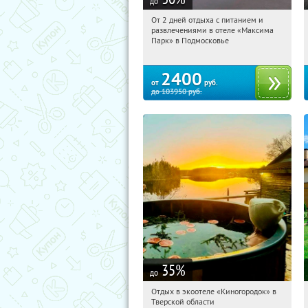
до
От 2 дней отдыха с питанием и
12:40:28
Купили:
1
развлечениями в отеле «Максима
Московская обл., Дмитровский р-н, д.
Парк» в Подмосковье
Горки Сухаревские
2400
от
руб.
до
103950
руб.
35
%
до
Отдых в экоотеле «Киногородок» в
12:40:28
Купи первым!
Тверской области