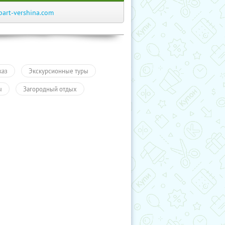
part-vershina.com
каз
Экскурсионные туры
ы
Загородный отдых