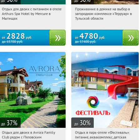
до
до
Отдых для двоих с питанием в отеле
Проживание в домике на выбор в
12:40:28
Купи первым!
12:40:28
Купили:
8
Arthurs Spa Hotel by Mercure в
загородном комплексе «Терруар» в
Московская обл., г. Мытищи, д.
Тульская обл., Ясногорский р-н, с.
Мытищах
Тульской области
Ларево, ул. Хвойная, стр. 26
Кузмищево
2828
4780
от
руб.
от
руб.
до
65700
руб.
до
57400
руб.
37
%
30
%
до
до
Отдых для двоих в Avrora Family
Отдых в парк-отеле «Фестиваль»:
12:40:28
Купили:
12
12:40:28
Купили:
26
Club рядом с Пяловским
питание, аквакомплекс, детская