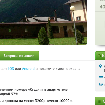
4
Вопросы по акции
К
а для
IOS
или
Android
и покажите купон с экрана
еменном номере «Студия» в апарт-отеле
кидкой 57%
. и доплата на месте: 3200р. вместо 10000р.
О