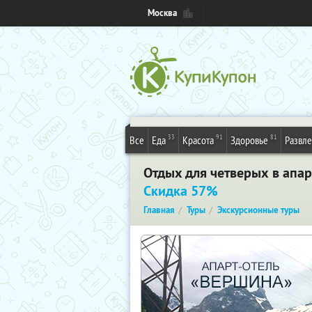
Москва
33
91
81
Все
Еда
Красота
Здоровье
Развл
Отдых для четверых в апар
Скидка 57%
Главная
Туры
Экскурсионные туры