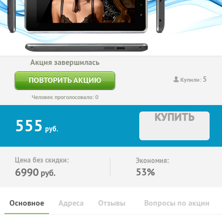
Акция завершилась
5
ПОВТОРИТЬ АКЦИЮ
Купили:
Человек проголосовало: 0
КУПИТЬ
555
руб.
Цена без скидки:
Экономия:
6990
53%
руб.
Основное
Адреса
Отзывы
Вопросы по акции