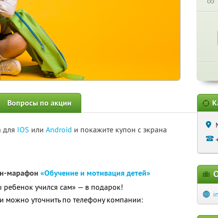
∞
Вопросы по акции
К
а для
IOS
или
Android
и покажите купон с экрана
йн-марафон
«Обучение и мотивация детей»
О
ы ребенок учился сам» — в подарок!
i
 можно уточнить по телефону компании: