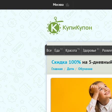
Москва
32
91
81
Все
Еда
Красота
Здоровье
Развл
Скидка 100%
на 5-дневный
Главная
Дети
Обучение