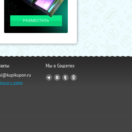
такты
Мы в Соцсетях
si@kupikupon.ru
аться с нами