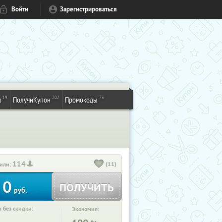
Войти
Зарегистрироваться
19
202
73
и
ПолучиКупон
Промокоды
114
(11)
или:
0
ПОЛУЧИТЬ
руб.
 без скидки:
Экономия: