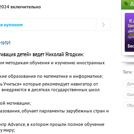
Д
 2024 включительно
ся купоном
Бе
анг
ср
НИИ
Бе
ивация детей» ведет Николай Ягодкин:
ым методикам обучения и изучению иностранных
Теги:
кие образования по математике и информатике;
ь Учиться» которые рекомендует навигатор от
Дет
 внедряются в десятках государственных школ
Онл
ой мотивации;
Обу
азования, обучает парламенты зарубежных стран и
нтр Advance, в котором прошли полное обучение
у миру;