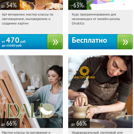
54
%
-63
%
до
Арт-вечеринки, мастер-классы по
Курс программирования для
11:55:54
Купили:
31
11:55:54
Получили:
4
свечеварению, мыловарению и
начинающих от онлайн-школы
Хорошево
Россия
созданию картин
Onskills
470
Бесплатно
от
руб.
до
15600
руб.
66
%
66
%
до
до
Мастер-классы по рисованию и
Индивидуальный, групповой или
11:55:54
Купили:
45
11:55:54
Купили:
167