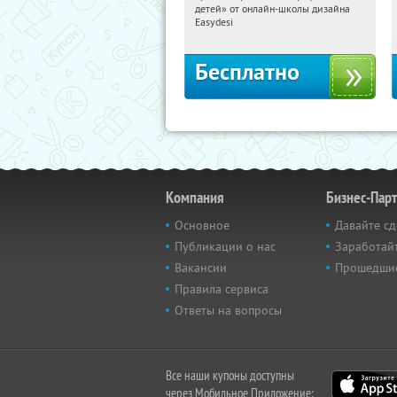
детей» от онлайн-школы дизайна
Россия
Easydesi
Бесплатно
Компания
Бизнес-Пар
Основное
Давайте сд
Публикации о нас
Заработайт
Вакансии
Прошедши
Правила сервиса
Ответы на вопросы
Все наши купоны доступны
через Мобильное Приложение: