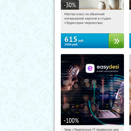
-30
%
Мастер-класс по объемной
11:55:54
Купили:
5
интерьерной картине в студии
Тушинская
«Территория творчества»
615
руб.
2900
руб.
-100
%
Урок «Творческие IT-профессии для
11:55:54
Получили:
53