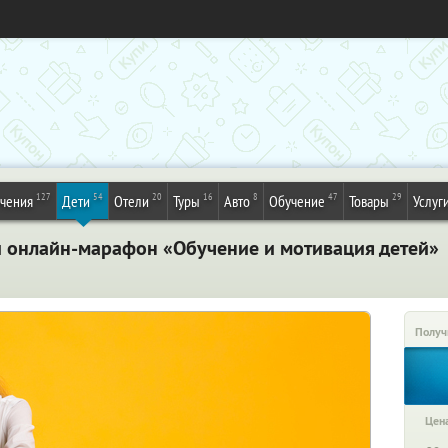
127
54
20
16
8
47
29
ечения
Дети
Отели
Туры
Авто
Обучение
Товары
Услуг
 онлайн-марафон «Обучение и мотивация детей»
Получ
Цена