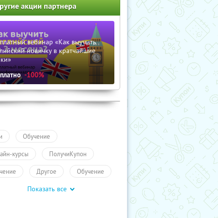
ругие акции партнера
сплатный вебинар «Как выучить
лийский новичку в кратчайшие
оки»
сплатно
-100%
и
Обучение
айн-курсы
ПолучиКупон
чение
Другое
Обучение
Показать все