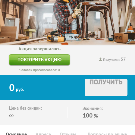
Акция завершилась
57
ПОВТОРИТЬ АКЦИЮ
Получили:
Человек проголосовало: 0
ПОЛУЧИТЬ
0
руб.
Цена без скидки:
Экономия:
∞
100
%
Основное
Адреса
Отзывы
Вопросы по акции