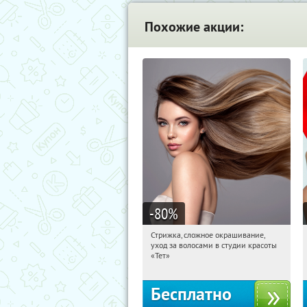
Похожие акции:
-80
%
Стрижка, сложное окрашивание,
15:30:59
Получили:
2
уход за волосами в студии красоты
Чистые пруды
«Тет»
Бесплатно