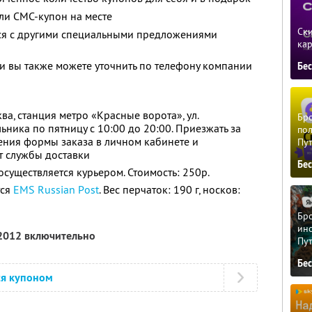
ли СМС-купон на месте
Ски
тся с другими специальными предложениями
ка
 вы также можете уточнить по телефону компании
Бе
а, станция метро «Красные ворота», ул.
Бро
льника по пятницу с 10:00 до 20:00. Приезжать за
пол
ения формы заказа в личном кабинете и
Пу
 службы доставки
Бе
существляется курьером. Стоимость: 250р.
тся
EMS Russian Рost
. Вес перчаток: 190 г, носков:
Бро
ино
 2012 включительно
Пу
Бе
ся купоном