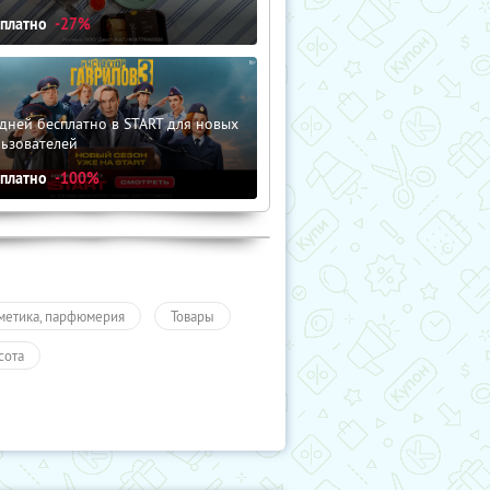
сплатно
-27%
дней бесплатно в START для новых
льзователей
сплатно
-100%
метика, парфюмерия
Товары
сота