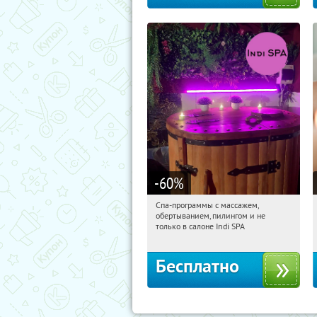
-60
%
Спа-программы с массажем,
15:30:59
Получили:
22
обертыванием, пилингом и не
Потапово
только в салоне Indi SPA
Бесплатно