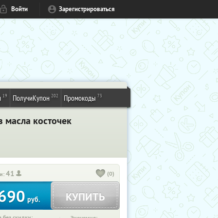
Войти
Зарегистрироваться
19
202
73
и
ПолучиКупон
Промокоды
з масла косточек
41
(0)
и:
690
КУПИТЬ
руб.
 без скидки: