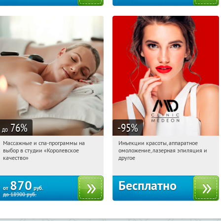
76
%
-95
%
до
Массажные и спа-программы на
Инъекции красоты, аппаратное
15:30:59
Купили:
4
15:30:59
Получили:
1615
выбор в студии «Королевское
омоложение, лазерная эпиляция и
Третьяковская
Таганская
качество»
другое
870
Бесплатно
от
руб.
до
18900
руб.