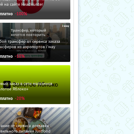
й на сайте HeadHunter
сплатно
-100%
ой трансфер от сервиса заказа
нсферов из аэропортов i'way
сплатно
-10%
вый заказ в сети магазинов
олотое Яблоко»
сплатно
-20%
ание от сервиса доставки
вильного питания Justfood