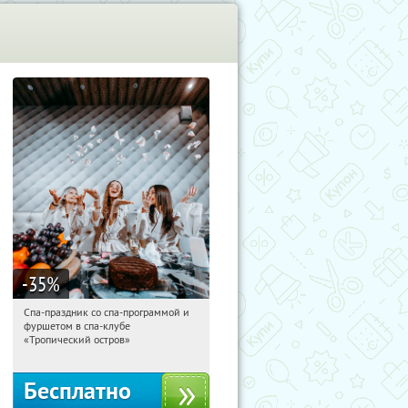
-35
%
Спа-праздник со спа-программой и
15:30:59
Получили:
5
фуршетом в спа-клубе
Улица 1905 года
«Тропический остров»
Бесплатно