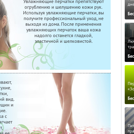
Увлажняющие перчатки препятствуют
дне
огрублению и шелушению кожи рук.
Используя увлажняющие перчатки, вы
Бе
получите профессиональный уход, не
выходя из дома. После применения
увлажняющих перчаток ваша кожа
надолго останется гладкой,
эластичной и шелковистой.
Люб
тра
Бе
вают,
Пер
ухие,
«З
тки,
Бе
ий вид.
ещин и
ие.
ка с
ягчает
Пит
т,
пра
ая ее