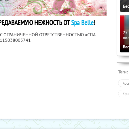
Бе
ЕРЕДАВАЕМУЮ НЕЖНОСТЬ ОТ
Spa Belle
!
25 
ВО С ОГРАНИЧЕННОЙ ОТВЕТСТВЕННОСТЬЮ «СПА
по
1115038005741
Бе
Теги:
Кос
Кра