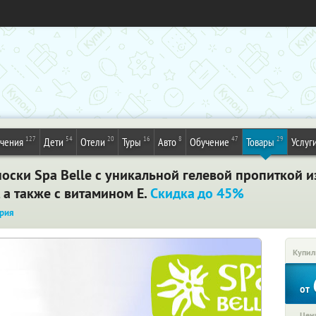
127
54
20
16
8
47
29
ечения
Дети
Отели
Туры
Авто
Обучение
Товары
Услуг
ски Spa Belle с уникальной гелевой пропиткой и
 а также с витамином Е.
Скидка до 45%
рия
Купил
от
Цена