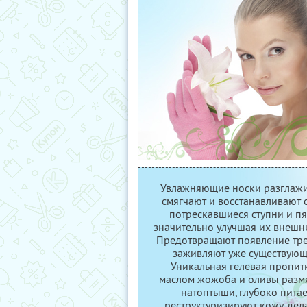
Увлажняющие носки разглажи
смягчают и восстанавливают с
потрескавшиеся ступни и пя
значительно улучшая их внешн
Предотвращают появление тр
заживляют уже существующ
Уникальная гелевая пропит
маслом жожоба и оливы разм
натоптыши, глубоко питае
реструктуризируют кожу, дел