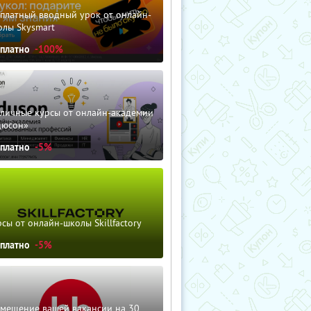
сплатный вводный урок от онлайн-
олы Skysmart
сплатно
-100%
зличные курсы от онлайн-академии
дюсон»
сплатно
-5%
сы от онлайн-школы Skillfactory
сплатно
-5%
змещение вашей вакансии на 30