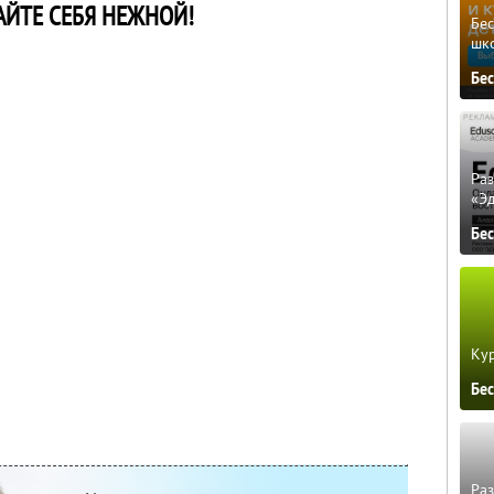
АЙТЕ СЕБЯ НЕЖНОЙ!
Бе
шк
Бе
Ра
«Э
Бе
Кур
Бе
Ра