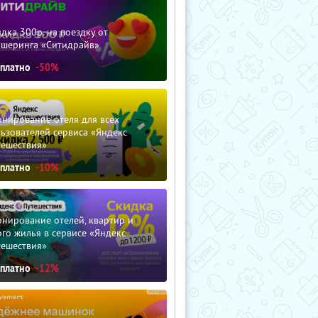
дка 300р. на поездку от
ршеринга «Ситидрайв»
сплатно
-50%
нирование отеля для всех
ьзователей сервиса «Яндекс
тешествия»
сплатно
-10%
нирование отелей, квартир и
го жилья в сервисе «Яндекс
тешествия»
сплатно
-12%