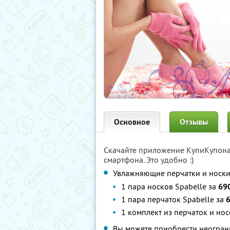
Основное
Отзывы
Скачайте приложение КупиКупон
смартфона. Это удобно :)
Увлажняющие перчатки и носк
1 пара носков Spabelle за
69
1 пара перчаток Spabelle за
6
1 комплект из перчаток и но
Вы можете приобрести неограни