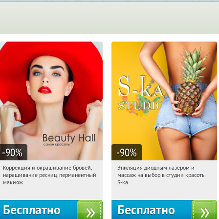
-90
%
-90
%
Коррекция и окрашивание бровей,
Эпиляция диодным лазером и
15:30:59
Получили:
8
15:30:59
Получили:
26
наращивание ресниц, перманентный
массаж на выбор в студии красоты
Нахимовский проспект
Таганская
макияж
S-ka
Бесплатно
Бесплатно