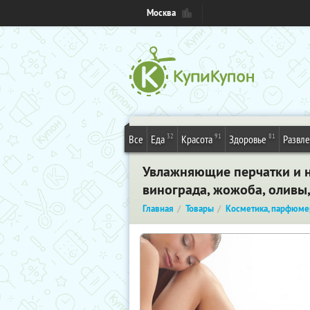
Москва
32
91
81
Все
Еда
Красота
Здоровье
Развл
Увлажняющие перчатки и но
винограда, жожоба, оливы,
Главная
Товары
Косметика, парфюме