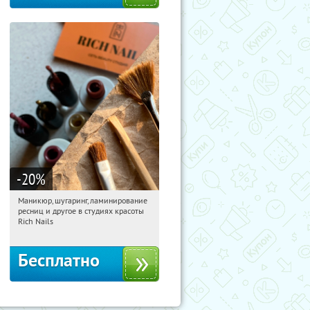
-20
%
Маникюр, шугаринг, ламинирование
15:30:59
Получили:
194
ресниц и другое в студиях красоты
Юго-Западная
Пражская
Rich Nails
Кузьминки
Митино
Домодедовская
Бесплатно