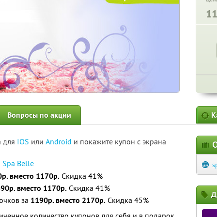
1
Вопросы по акции
К
а для
IOS
или
Android
и покажите купон с экрана
О
и
Spa Belle
s
0р. вместо 1170р.
Скидка 41%
90р. вместо 1170р.
Скидка 41%
Д
сочков за
1190р. вместо 2170р.
Скидка 45%
ченное количество купонов для себя и в подарок