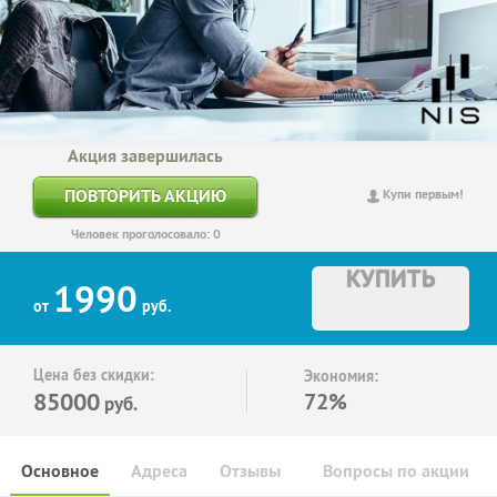
Акция завершилась
ПОВТОРИТЬ АКЦИЮ
Купи первым!
Человек проголосовало: 0
КУПИТЬ
1990
от
руб.
Цена без скидки:
Экономия:
85000
72%
руб.
Основное
Адреса
Отзывы
Вопросы по акции