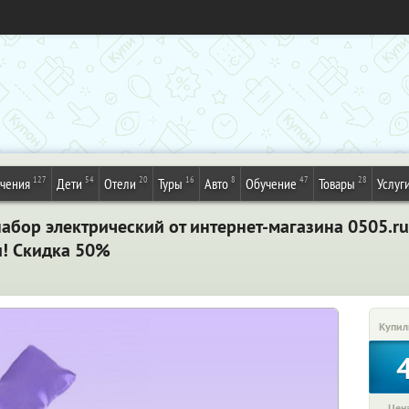
127
54
20
16
8
47
28
ечения
Дети
Отели
Туры
Авто
Обучение
Товары
Услуг
бор электрический от интернет-магазина 0505.r
и! Скидка 50%
Купил
Цена