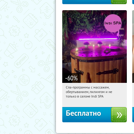
-60
%
Спа-программы с массажем,
06:36:35
Получили:
22
обертыванием, пилингом и не
Потапово
только в салоне Indi SPA
Бесплатно