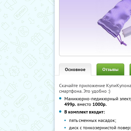
Основное
Отзывы
Скачайте приложение КупиКупон
смартфона. Это удобно :)
Маникюрно-педикюрный электри
499р.
вместо
1000р.
В комплект входит:
пять сменных насадок;
диск с тонкозернистой повер