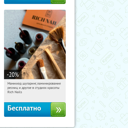
-20
%
Маникюр, шугаринг, ламинирование
06:36:35
Получили:
190
ресниц и другое в студиях красоты
Юго-Западная
Пражская
Rich Nails
Кузьминки
Митино
Домодедовская
Бесплатно