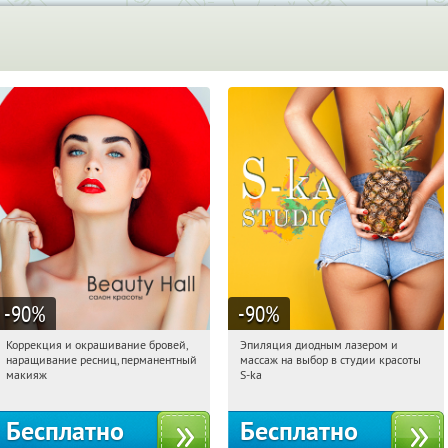
-90
%
-90
%
Коррекция и окрашивание бровей,
Эпиляция диодным лазером и
06:36:35
Получили:
6
06:36:35
Получили:
22
наращивание ресниц, перманентный
массаж на выбор в студии красоты
Нахимовский проспект
Таганская
макияж
S-ka
Бесплатно
Бесплатно