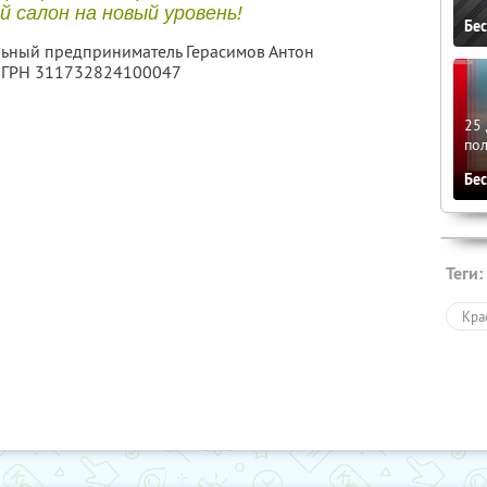
 салон на новый уровень!
Бе
льный предприниматель Герасимов Антон
 ОГРН 311732824100047
25 
по
Бе
Теги:
Кра