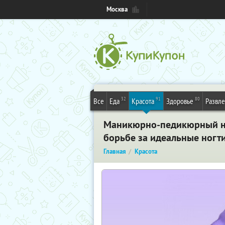
Москва
32
91
80
Все
Еда
Красота
Здоровье
Развл
Маникюрно-педикюрный на
борьбе за идеальные ногт
Главная
Красота