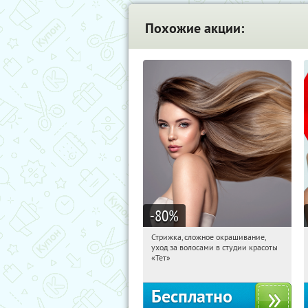
Похожие акции:
-80
%
Стрижка, сложное окрашивание,
06:36:35
Получили:
1
уход за волосами в студии красоты
Чистые пруды
«Тет»
Бесплатно