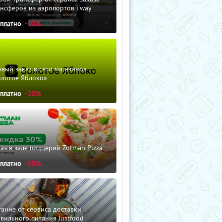
нсферов из аэропортов i'way
сплатно
-10%
вый заказ в сети магазинов
олотое Яблоко»
сплатно
-20%
аз в зале пиццерий Zotman Pizza
сплатно
-30%
ание от сервиса доставки
вильного питания Justfood