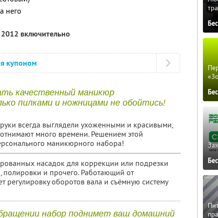
тра
а него
Бе
я 2012 включительно
ся купоном
Пер
«З
ать качественный маникюр
Бе
лько пилками и ножницами не обойтись!
 руки всегда выглядели ухоженными и красивыми,
отнимают много времени. Решением этой
ерсонального маникюрного набора!
Зак
Бе
ированных насадок для коррекции или подрезки
, полировки и прочего. Работающий от
ет регулировку оборотов вала и съёмную систему
Пит
обращении набор поднимет ваш домашний
пра