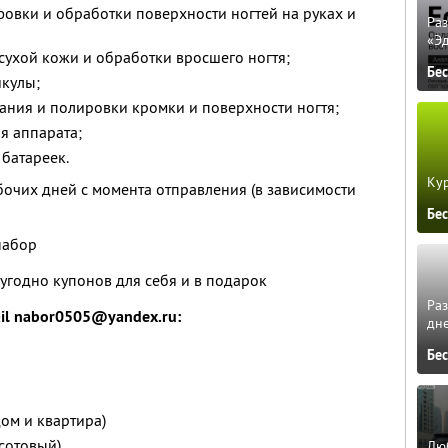
овки и обработки поверхности ногтей на руках и
Ра
«Э
сухой кожи и обработки вросшего ногтя;
Бе
икулы;
ания и полировки кромки и поверхности ногтя;
я аппарата;
 батареек.
Кур
бочих дней с момента отправления (в зависимости
Бе
набор
угодно купонов для себя и в подарок
Ра
il nabor0505@yandex.ru:
дне
Бе
дом и квартира)
сотовый)
Люб