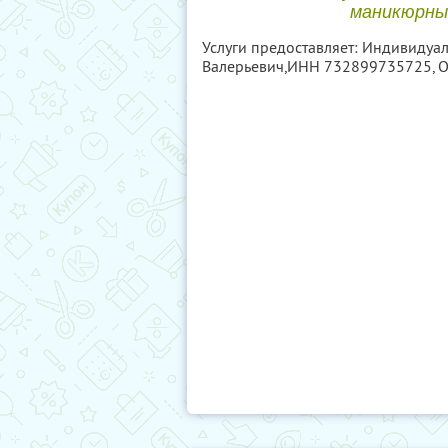
маникюрный
Услуги предоставляет: Индивидуа
Валерьевич,
ИНН 732899735725
,