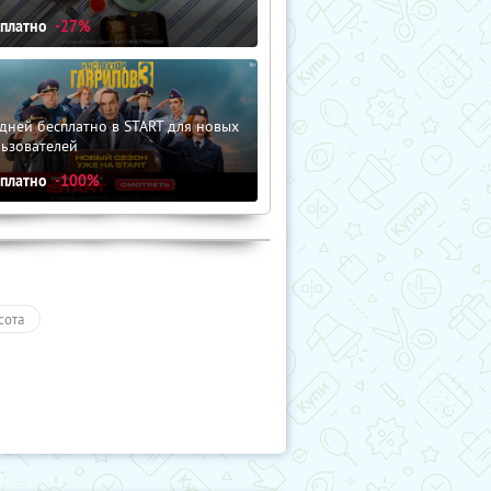
сплатно
-27%
дней бесплатно в START для новых
льзователей
сплатно
-100%
сота