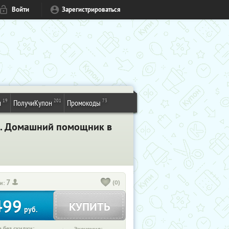
Войти
Зарегистрироваться
19
201
73
и
ПолучиКупон
Промокоды
u. Домашний помощник в
7
(0)
и:
499
КУПИТЬ
руб.
 без скидки: