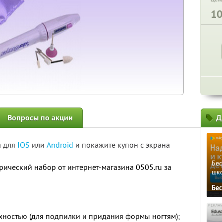
1
Вопросы по акции
Д
а для
IOS
или
Android
и покажите купон с экрана
Бе
ческий набор от интернет-магазина 0505.ru за
шк
Бе
хностью (для подпилки и придания формы ногтям);