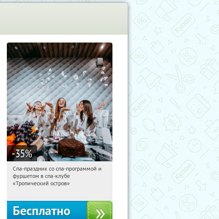
-35
%
Спа-праздник со спа-программой и
06:36:35
Получили:
5
фуршетом в спа-клубе
Улица 1905 года
«Тропический остров»
Бесплатно