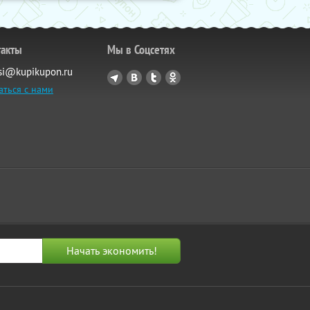
такты
Мы в Соцсетях
si@kupikupon.ru
аться с нами