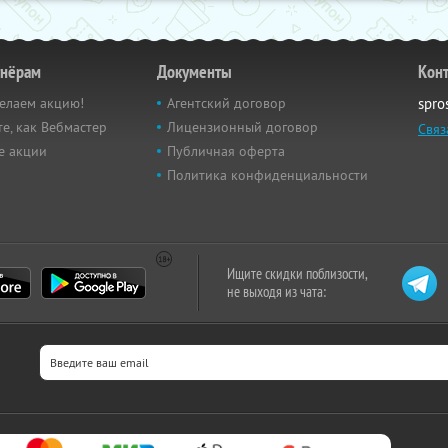
тнёрам
Документы
Кон
елаем акцию!
Агентский договор
spro
е, как Вебмастер
Лицензионный договор
Связ
е акции
Публичная оферта
Политика конфиденциальности
Ищите скидки поблизости,
не выходя из чата: