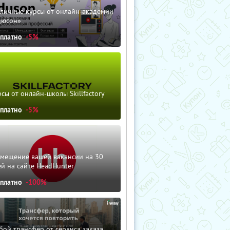
зличные курсы от онлайн-академии
дюсон»
сплатно
-5%
сы от онлайн-школы Skillfactory
сплатно
-5%
змещение вашей вакансии на 30
й на сайте HeadHunter
сплатно
-100%
ой трансфер от сервиса заказа