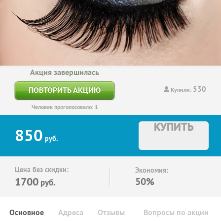
Акция завершилась
530
ПОВТОРИТЬ АКЦИЮ
Купили:
Человек проголосовало: 1
КУПИТЬ
850
руб.
Цена без скидки:
Экономия:
1700
50%
руб.
Основное
Адреса
Отзывы
Вопросы по акции