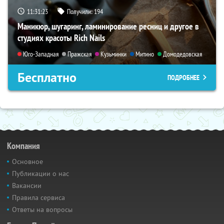
11:31:22
Получили:
194
Маникюр, шугаринг, ламинирование ресниц и другое в
студиях красоты Rich Nails
Юго-Западная
Пражская
Кузьминки
Митино
Домодедовская
Бесплатно
ПОДРОБНЕЕ
Компания
Основное
Публикации о нас
Вакансии
Правила сервиса
Ответы на вопросы