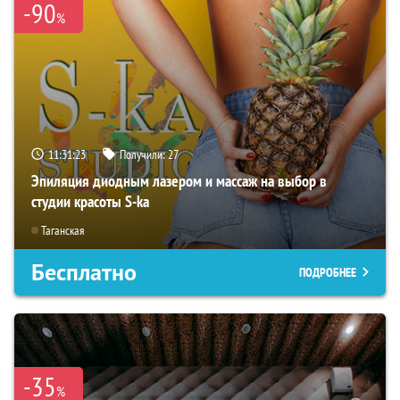
-90
%
11:31:22
Получили:
27
Эпиляция диодным лазером и массаж на выбор в
студии красоты S-ka
Таганская
Бесплатно
ПОДРОБНЕЕ
-35
%