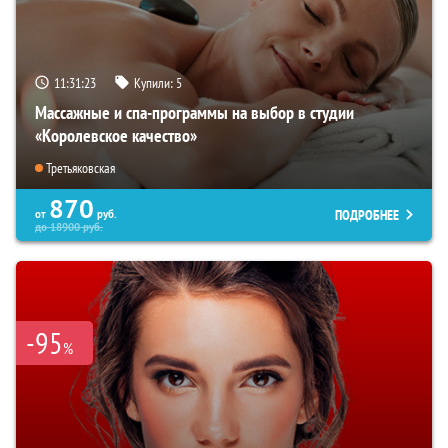
11:31:22
Купили:
5
Массажные и спа-программы на выбор в студии
«Королевское качество»
Третьяковская
870
ПОДРОБНЕЕ
от
руб.
до
18900
руб.
-95
%