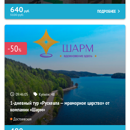
640
ПОДРОБНЕЕ
руб.
5100
руб.
-50
%
09:46:03
Купили:
48
1-дневный тур «Рускеала — мраморное царство» от
компании «Шарм»
Достоевская