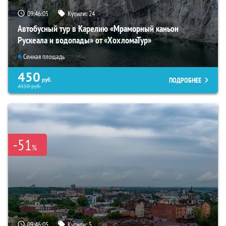
09:46:03
Купили:
24
Автобусный тур в Карелию «Мраморный каньон
Рускеала и водопады» от «ХохломаТур»
Сенная площадь
450
ПОДРОБНЕЕ
руб.
4550
руб.
-51
%
09:46:03
Купили:
5