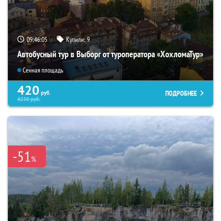
09:46:03
Купили:
9
Автобусный тур в Выборг от туроператора «ХохломаТур»
Сенная площадь
420
ПОДРОБНЕЕ
руб.
4230
руб.
-51
%