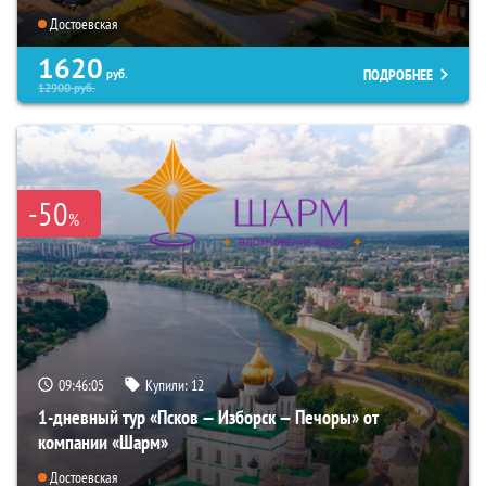
Достоевская
1620
ПОДРОБНЕЕ
руб.
12900
руб.
-50
%
09:46:03
Купили:
12
1-дневный тур «Псков — Изборск — Печоры» от
компании «Шарм»
Достоевская