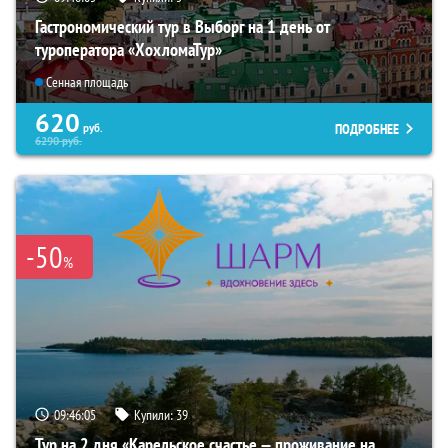
Гастрономический тур в Выборг на 1 день от
туроператора «ХохломаТур»
Сенная площадь
620
ПОДРОБНЕЕ
руб.
6290
руб.
-50
%
09:46:03
Купили:
39
Тур на 2 дня «Карельское счастье — проживание на