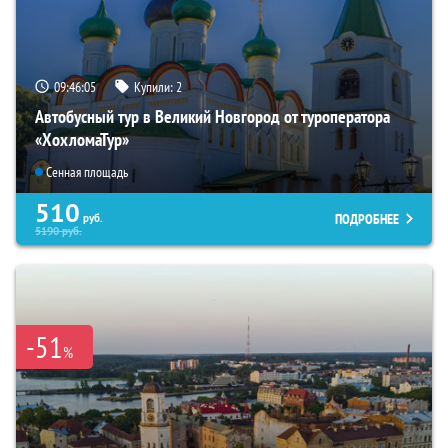
09:46:03
Купили:
2
Автобусный тур в Великий Новгород от туроператора
«ХохломаТур»
Сенная площадь
510
ПОДРОБНЕЕ
руб.
5190
руб.
-51
%