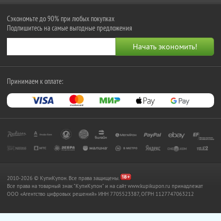
Сэкономьте до 90% при любых покупках
Подпишитесь на самые выгодные предложения
Принимаем к оплате:
2010-2026 © КупиКупон. Все права защищены.
Все права на товарный знак "КупиКупон" и на сайт www.kupikupon.ru принадлежат
OOO «Агентство цифровых решений» ИНН 7705523387, ОГРН 1127747063212