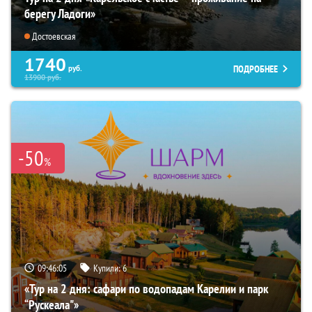
берегу Ладоги»
Достоевская
1740
ПОДРОБНЕЕ
руб.
13900
руб.
-50
%
09:46:03
Купили:
6
«Тур на 2 дня: сафари по водопадам Карелии и парк
“Рускеала"»