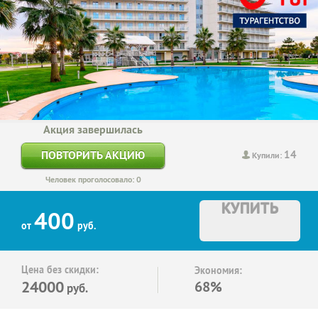
Акция завершилась
14
ПОВТОРИТЬ АКЦИЮ
Купили:
Человек проголосовало: 0
КУПИТЬ
400
от
руб.
Цена без скидки:
Экономия:
24000
68%
руб.