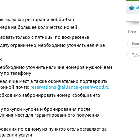
a
ля, включая ресторан и лобби-бар
мера на большее количество ночей
Теги:
зовать только с пятницы по воскресенье
Бан
дату ограничено, необходимо уточнять наличие
Тур
к
еобходимо уточнить наличие номеров нужной вам
у по телефону
наличие мест, а также окончательно подтвердить
ронной почте:
reservations@alliance-greenwood.ru
обходимо забронировать номер, сообщив его
ру покупки купона и бронирования после
личия мест для гарантированного получения
вания по одному из пунктов отель оставляет за
авлении услуги