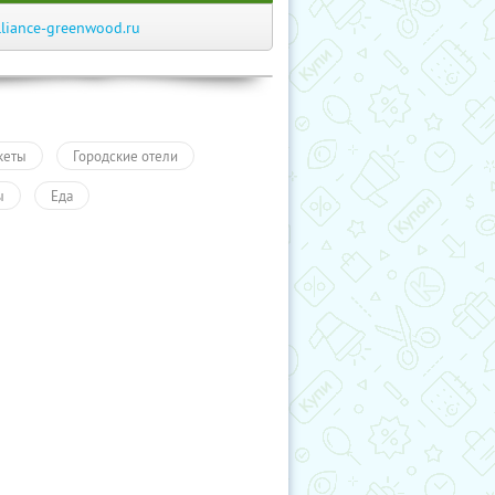
lliance-greenwood.ru
кеты
Городские отели
ы
Еда