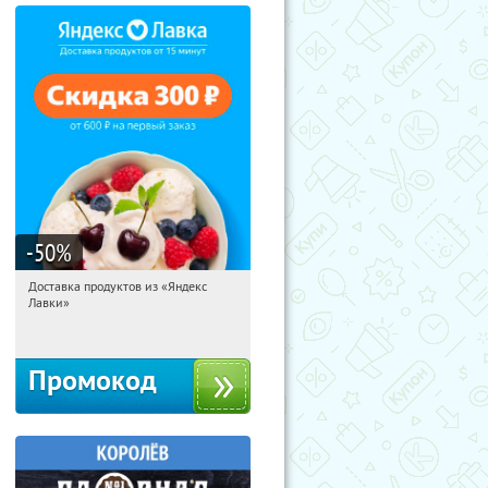
-50
%
Доставка продуктов из «Яндекс
16:39:54
Получили:
5
Лавки»
Россия
Промокод