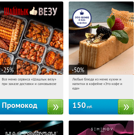
-25
%
-50
%
Все меню сервиса «Шашлык везу»
Любые блюда из меню кухни и
16:39:54
Получили:
151
16:39:54
Купили:
6
при заказе доставки и самовывозе
напитки в кофейне «Это кофе и
Медведково
Тверская
еда»
Промокод
150
руб.