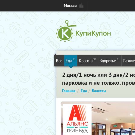
Москва
32
91
81
Все
Еда
Красота
Здоровье
Развл
2 дня/1 ночь или 3 дня/2 н
парковка и не только, про
Главная
Еда
Банкеты