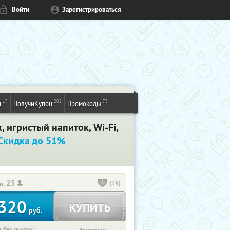
Войти
Зарегистрироваться
19
202
73
и
ПолучиКупон
Промокоды
, игристый напиток, Wi-Fi,
Скидка до 51%
25
(19)
и:
320
КУПИТЬ
руб.
 без скидки: