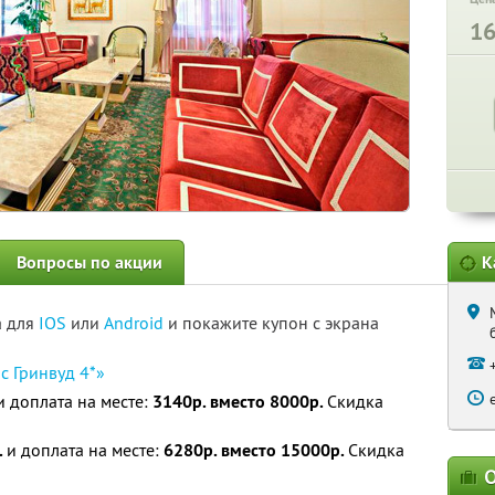
1
Вопросы по акции
К
а для
IOS
или
Android
и покажите купон с экрана
с Гринвуд 4*»
 доплата на месте:
3140р. вместо 8000р.
Скидка
.
и доплата на месте:
6280р. вместо 15000р.
Скидка
О