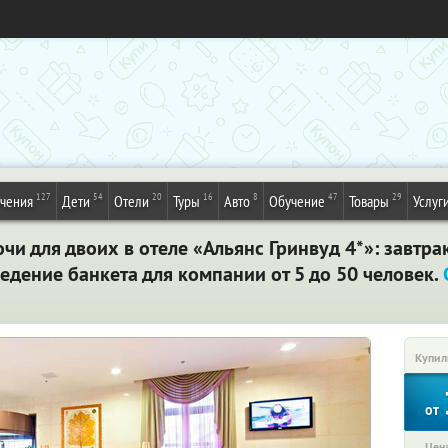
127
54
20
16
8
47
29
ечения
Дети
Отели
Туры
Авто
Обучение
Товары
Услуг
очи для двоих в отеле «Альянс Гринвуд 4*»: завтрак
ведение банкета для компании от 5 до 50 человек.
Купил
от
Цена