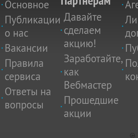
Партнёрам
Основное
Аг
Давайте
Публикации
Ли
сделаем
о нас
до
акцию!
Вакансии
Пу
Заработайте,
Правила
По
как
сервиса
ко
Вебмастер
Ответы на
Прошедшие
вопросы
акции