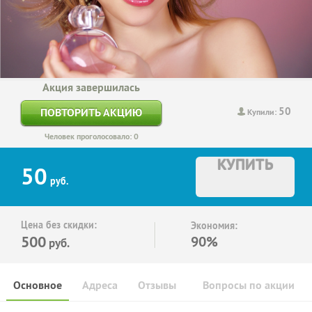
Акция завершилась
50
ПОВТОРИТЬ АКЦИЮ
Купили:
Человек проголосовало: 0
КУПИТЬ
50
руб.
Цена без скидки:
Экономия:
500
90%
руб.
Основное
Адреса
Отзывы
Вопросы по акции