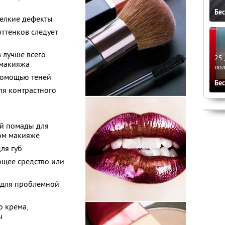
Бе
мелкие дефекты
ттенков следует
 лучше всего
25 
 макияжа
по
 помощью теней
Бе
ля контрастного
ой помады для
ом макияже
ля губ
ющее средство или
 для проблемной
о крема,
ы