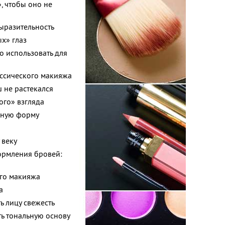
, чтобы оно не
выразительность
х» глаз
о использовать для
ассического макияжа
ш не растекался
ого» взгляда
дную форму
 веку
ормления бровей:
его макияжа
а
 лицу свежесть
ть тональную основу