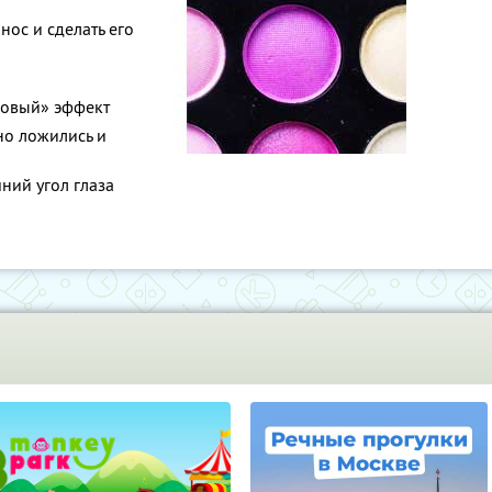
нос и сделать его
говый» эффект
вно ложились и
ний угол глаза