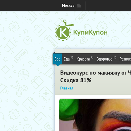
Москва
32
91
80
Все
Еда
Красота
Здоровье
Развл
Видеокурс по макияжу от Ч
Скидка 81%
Главная