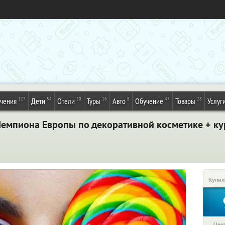
127
54
20
16
8
47
28
ечения
Дети
Отели
Туры
Авто
Обучение
Товары
Услуг
емпиона Европы по декоративной косметике + кур
Купил
Цена