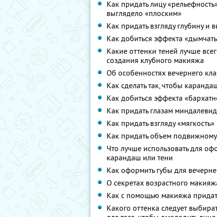
Как придать лицу «рельефность»
выглядело «плоским»
Как придать взгляду глубину и 
Как добиться эффекта «дымчаты
Какие оттенки теней лучше всег
создания клубного макияжа
Об особенностях вечернего кл
Как сделать так, чтобы каранда
Как добиться эффекта «бархатн
Как придать глазам миндалеви
Как придать взгляду «мягкость»
Как придать объем подвижному
Что лучше использовать для оф
карандаш или тени
Как оформить губы для вечерн
О секретах возрастного макияж
Как с помощью макияжа придать
Какого оттенка следует выбира