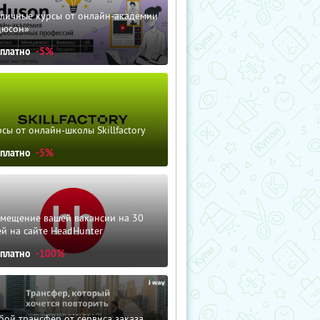
зличные курсы от онлайн-академии
дюсон»
сплатно
-5%
сы от онлайн-школы Skillfactory
сплатно
-5%
змещение вашей вакансии на 30
й на сайте HeadHunter
сплатно
-100%
ой трансфер от сервиса заказа