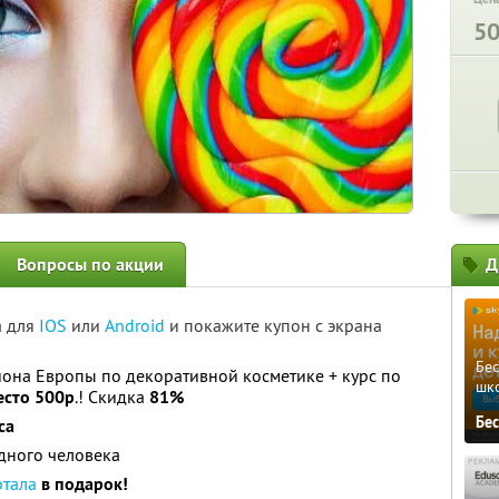
5
Вопросы по акции
Д
а для
IOS
или
Android
и покажите купон с экрана
Бе
она Европы по декоративной косметике + курс по
шк
есто 500р
.! Скидка
81%
Бе
са
дного человека
ртала
в подарок!