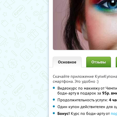
Основное
Отзывы
Скачайте приложение КупиКупон
смартфона. Это удобно :)
Видеокурс по макияжу от Чемпи
боди-арту в подарок за
95р. вм
Продолжительность услуги:
4 ча
Один купон действителен для о
Бонус!
Курс по боди-арту от
по