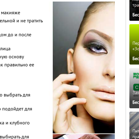
тра
 макияже
Бе
ельной и не тратить
цом до и после
Пер
 лица
«З
ную основу
Бе
ак правильно ее
Зак
о выбрать для
Бе
о подойдет для
жа и клубного
Пит
выбирать для
пра