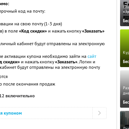
имо:
Ра
ерочный код на почту:
«Э
Бе
вации на свою почту (1-3 дня)
в) в поле
«Код скидки»
и нажать кнопку
«Заказать»
в личный кабинет будут отправлены на электронную
Кур
ле активации купона необходимо зайти на
сайт
д скидки»
и нажать кнопку
«Заказать»
. Логин и
Бе
 кабинет будут отправлены на электронную почту
ются
о после окончания продаж
Ра
дне
012 включительно
Бе
ся купоном
Люб