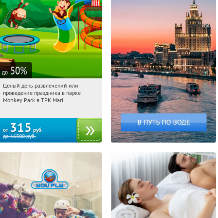
50
%
до
Целый день развлечений или
07:49:58
Купили:
285
проведение праздника в парке
Братиславская
Monkey Park в ТРК Mari
315
от
руб.
до
16500
руб.