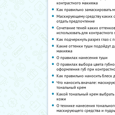
контрастного макияжа
Как правильно замаскировать 
Маскирующему средству каких о
отдать предпочтение
Сочетание теней каких оттенков
использовать для контрастного
Как подчеркнуть разрез глаз с
Какие оттенки туши подойдут д
макияжа
О правилах нанесения туши
О правилах выбора цвета губн
оформления губ при контрастн
Как правильно наносить блеск д
Что наносить вначале: маскиру
тональный крем
Какой тональный крем выбрать
кожи
О технике нанесения тональног
маскирующего средства и пудр