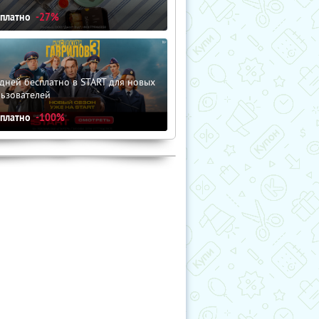
сплатно
-27%
дней бесплатно в START для новых
льзователей
сплатно
-100%