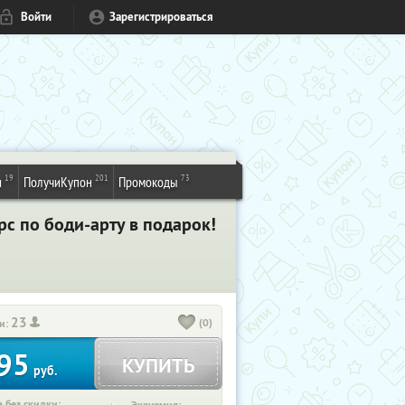
Войти
Зарегистрироваться
19
201
73
и
ПолучиКупон
Промокоды
с по боди-арту в подарок!
23
(0)
и:
95
КУПИТЬ
руб.
 без скидки: