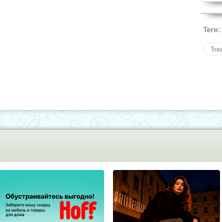
Теги:
Тов