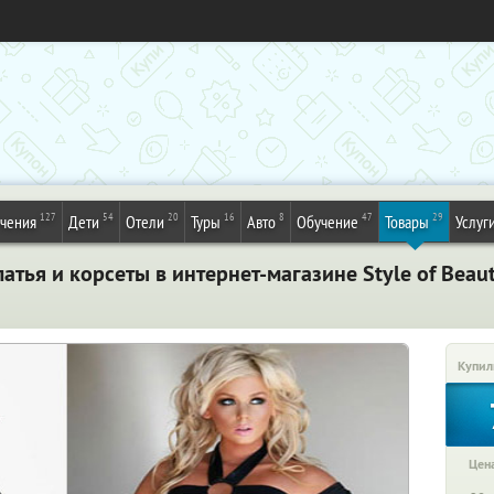
127
54
20
16
8
47
29
ечения
Дети
Отели
Туры
Авто
Обучение
Товары
Услуг
атья и корсеты в интернет-магазине Style of Beau
Купил
Цена