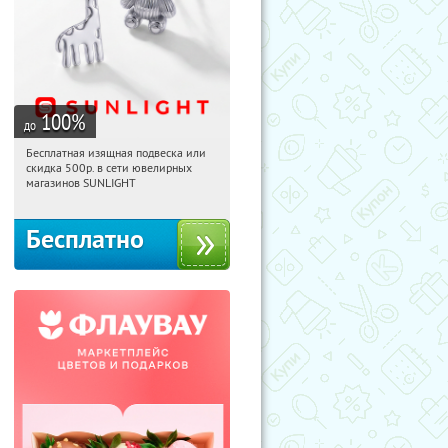
100
%
до
Бесплатная изящная подвеска или
08:28:29
Получили:
74
скидка 500р. в сети ювелирных
Россия
магазинов SUNLIGHT
Бесплатно