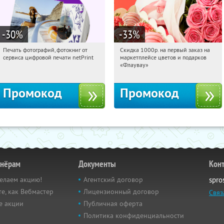
-30
%
-33
%
Печать фотографий, фотокниг от
Скидка 1000р. на первый заказ на
08:28:29
Получили:
4
08:28:29
Получили:
18
сервиса цифровой печати netPrint
маркетплейсе цветов и подарков
Россия
Россия
«Флаувау»
Промокод
Промокод
тнёрам
Документы
Кон
елаем акцию!
Агентский договор
spro
е, как Вебмастер
Лицензионный договор
Связ
е акции
Публичная оферта
Политика конфиденциальности