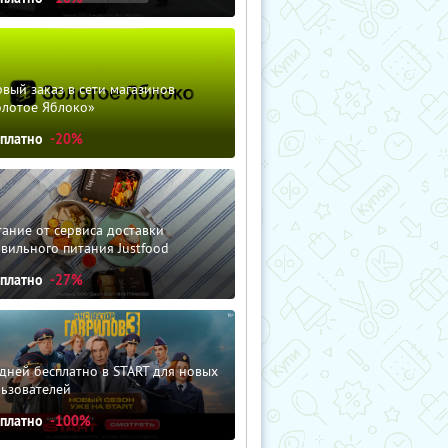
вый заказ в сети магазинов
олотое Яблоко»
сплатно
-20%
ание от сервиса доставки
вильного питания Justfood
сплатно
-27%
дней бесплатно в START для новых
льзователей
сплатно
-100%