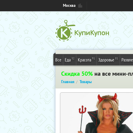
Москва
32
91
81
Все
Еда
Красота
Здоровье
Развл
Скидка 50%
на все мини-пл
Главная
Товары