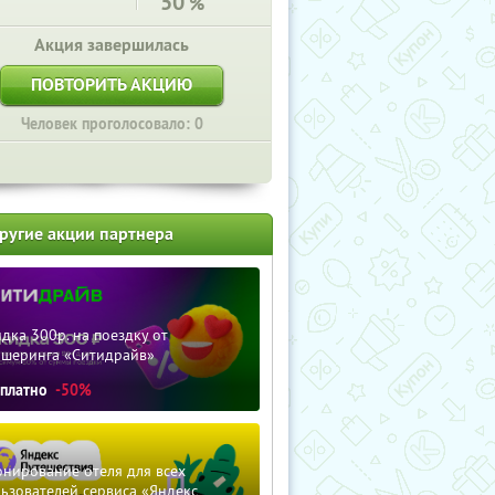
50
%
Акция завершилась
ПОВТОРИТЬ АКЦИЮ
Человек проголосовало: 0
ругие акции партнера
дка 300р. на поездку от
ршеринга «Ситидрайв»
сплатно
-50%
нирование отеля для всех
ьзователей сервиса «Яндекс