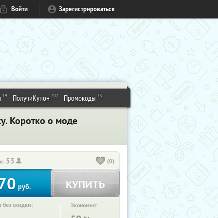
Войти
Зарегистрироваться
19
202
73
и
ПолучиКупон
Промокоды
ty. Коротко о моде
53
(0)
и:
70
КУПИТЬ
руб.
 без скидки:
Экономия: