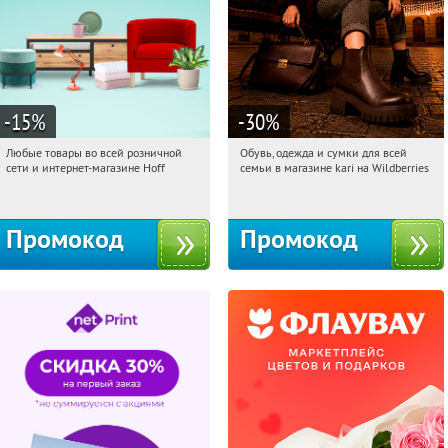
-15
%
-30
%
Любые товары во всей розничной
Обувь, одежда и сумки для всей
08:28:29
Получили:
83
08:28:29
Получили:
32
сети и интернет-магазине Hoff
семьи в магазине kari на Wildberries
Москва, 1-й Волоколамский проезд,
Россия
10с1
Промокод
Промокод