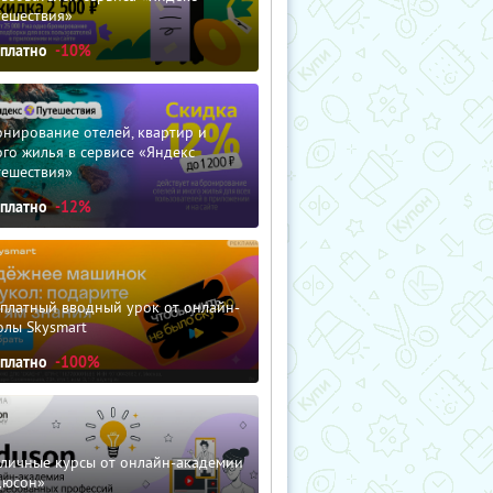
тешествия»
сплатно
-10%
нирование отелей, квартир и
го жилья в сервисе «Яндекс
тешествия»
сплатно
-12%
сплатный вводный урок от онлайн-
олы Skysmart
сплатно
-100%
зличные курсы от онлайн-академии
дюсон»