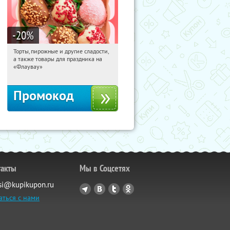
-20
%
Торты, пирожные и другие сладости,
08:28:29
Получили:
6
а также товары для праздника на
Россия
«Флаувау»
Промокод
такты
Мы в Соцсетях
si@kupikupon.ru
аться с нами