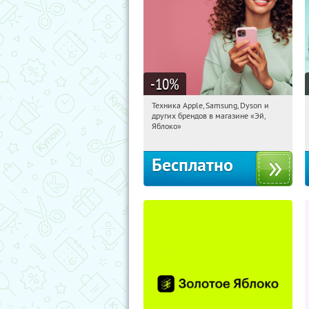
-10
%
Техника Apple, Samsung, Dyson и
08:28:29
Получи первым!
других брендов в магазине «Эй,
Багратионовская
Яблоко»
Бесплатно