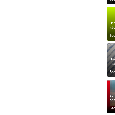
Пер
«З
Бе
Пит
пра
Бе
25 
по
Бе