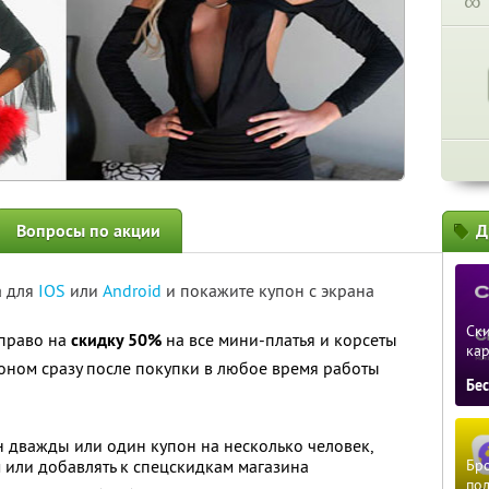
∞
Вопросы по акции
Д
а для
IOS
или
Android
и покажите купон с экрана
Ски
право на
скидку 50%
на все мини-платья и корсеты
ка
оном сразу после покупки в любое время работы
Бе
н дважды или один купон на несколько человек,
 или добавлять к спецскидкам магазина
Бро
пол