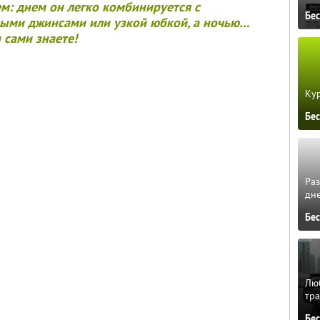
: днем он легко комбинируется с
Бе
мыми джинсами или узкой юбкой, а ночью…
 сами знаете!
Кур
Бе
Ра
дне
Бе
Люб
тра
Бе