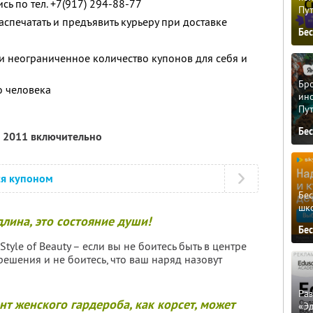
сь по тел. +7(917) 294-88-77
Пу
спечатать и предъявить курьеру при доставке
Бе
и неограниченное количество купонов для себя и
Бро
о человека
ино
Пу
Бе
а 2011 включительно
ся купоном
Бе
шк
длина, это состояние души!
Бе
tyle of Beauty – если вы не боитесь быть в центре
ешения и не боитесь, что ваш наряд назовут
Ра
т женского гардероба, как корсет, может
«Э