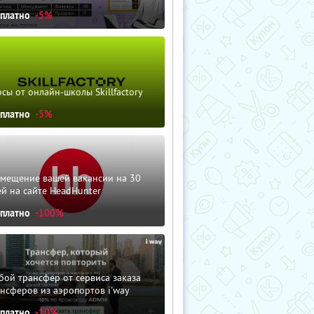
сплатно
-5%
сы от онлайн-школы Skillfactory
сплатно
-5%
змещение вашей вакансии на 30
й на сайте HeadHunter
сплатно
-100%
ой трансфер от сервиса заказа
нсферов из аэропортов i'way
сплатно
-10%