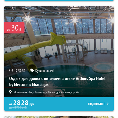
30
%
до
17:57:51
Купи первым!
Отдых для двоих с питанием в отеле Arthurs Spa Hotel
by Mercure в Мытищах
Московская обл., г. Мытищи, д. Ларево, ул. Хвойная, стр. 26
2828
ПОДРОБНЕЕ
от
руб.
до
65700
руб.