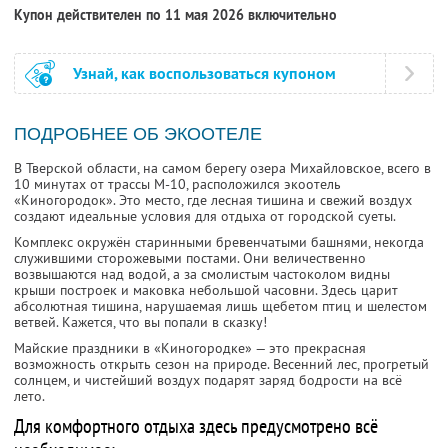
Купон действителен по 11 мая 2026 включительно
Узнай, как воспользоваться купоном
ПОДРОБНЕЕ ОБ ЭКООТЕЛЕ
В Тверской области, на самом берегу озера Михайловское, всего в
10 минутах от трассы М-10, расположился экоотель
«Киногородок». Это место, где лесная тишина и свежий воздух
создают идеальные условия для отдыха от городской суеты.
Комплекс окружён старинными бревенчатыми башнями, некогда
служившими сторожевыми постами. Они величественно
возвышаются над водой, а за смолистым частоколом видны
крыши построек и маковка небольшой часовни. Здесь царит
абсолютная тишина, нарушаемая лишь щебетом птиц и шелестом
ветвей. Кажется, что вы попали в сказку!
Майские праздники в «Киногородке» — это прекрасная
возможность открыть сезон на природе. Весенний лес, прогретый
солнцем, и чистейший воздух подарят заряд бодрости на всё
лето.
Для комфортного отдыха здесь предусмотрено всё