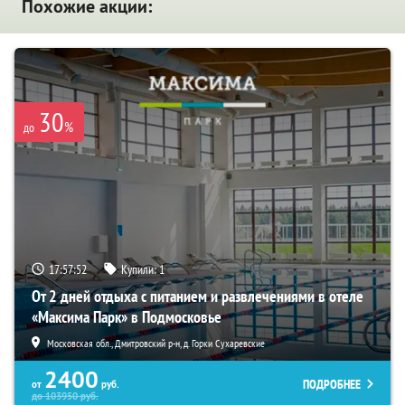
Похожие акции:
30
%
до
17:57:51
Купили:
1
От 2 дней отдыха с питанием и развлечениями в отеле
«Максима Парк» в Подмосковье
Московская обл., Дмитровский р-н, д. Горки Сухаревские
2400
ПОДРОБНЕЕ
от
руб.
до
103950
руб.