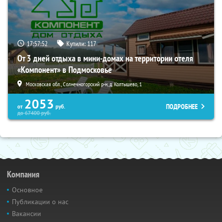
17:57:51
Купили:
117
От 3 дней отдыха в мини-домах на территории отеля
«Компонент» в Подмосковье
Московская обл., Солнечногорский р-н, д. Колтышево, 1
2053
ПОДРОБНЕЕ
от
руб.
до
67400
руб.
Компания
Основное
Публикации о нас
Вакансии