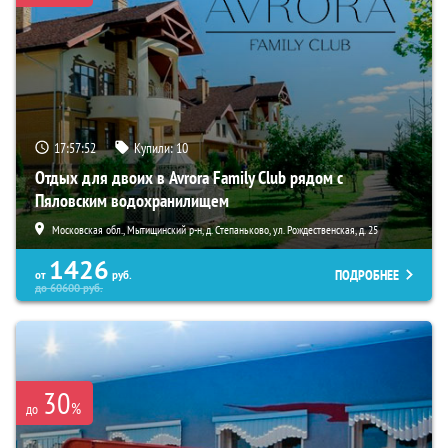
17:57:51
Купили:
10
Отдых для двоих в Avrora Family Club рядом с
Пяловским водохранилищем
Московская обл., Мытищинский р-н, д. Степаньково, ул. Рождественская, д. 25
1426
ПОДРОБНЕЕ
от
руб.
до
60600
руб.
30
%
до