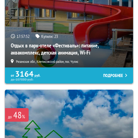
17:57:51
Купили:
23
Отдых в парк-отеле «Фестиваль»: питание,
аквакомплекс, детская анимация, Wi-Fi
Рязанская обл., Клепиковский район, пос. Чулис
3164
ПОДРОБНЕЕ
от
руб.
до
107880
руб.
48
%
до