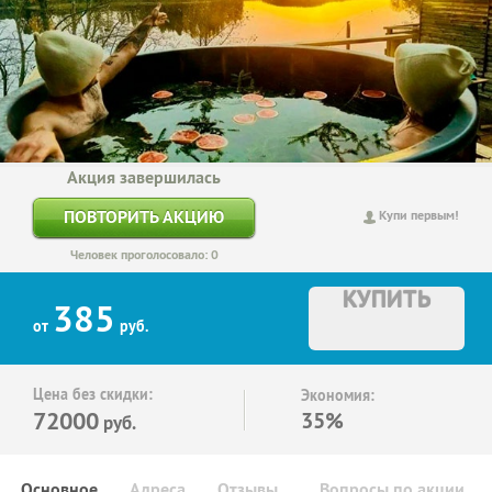
Акция завершилась
ПОВТОРИТЬ АКЦИЮ
Купи первым!
Человек проголосовало: 0
КУПИТЬ
385
от
руб.
Цена без скидки:
Экономия:
72000
35%
руб.
Основное
Адреса
Отзывы
Вопросы по акции