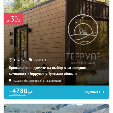
30
%
до
17:57:51
Купили:
8
Проживание в домике на выбор в загородном
комплексе «Терруар» в Тульской области
Тульская обл., Ясногорский р-н, с. Кузмищево
4780
ПОДРОБНЕЕ
от
руб.
до
57400
руб.