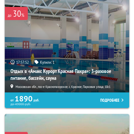
30
%
до
17:57:51
Купили:
1
Отдых в «Амакс Курорт ‎Красная Пахра»: 3-разовое
питание, бассейн, сауна
Московская обл., пос-е Краснопахорское, с. Красное, Парковая улица, 10с1
1890
ПОДРОБНЕЕ
от
руб.
до
49000
руб.