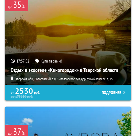
35
%
до
17:57:51
Купи первым!
Отдых в экоотеле «Киногородок» в Тверской области
Тверская обл., Бологовский р-н, Выползовское с/п, дер. Михайловское, д. 15
2530
ПОДРОБНЕЕ
от
руб.
до
173110
руб.
37
%
до