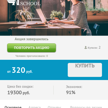
Акция завершилась
2
ПОВТОРИТЬ АКЦИЮ
Купили:
Человек проголосовало: 0
КУПИТЬ
320
от
руб.
Цена без скидки:
Экономия:
19300
91%
руб.
Основное
Адреса
Отзывы
Вопросы по акции