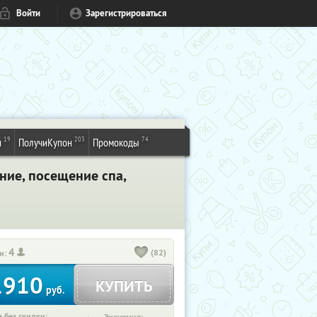
Войти
Зарегистрироваться
19
203
74
и
ПолучиКупон
Промокоды
ние, посещение спа,
4
(82)
и:
1910
КУПИТЬ
руб.
 без скидки: