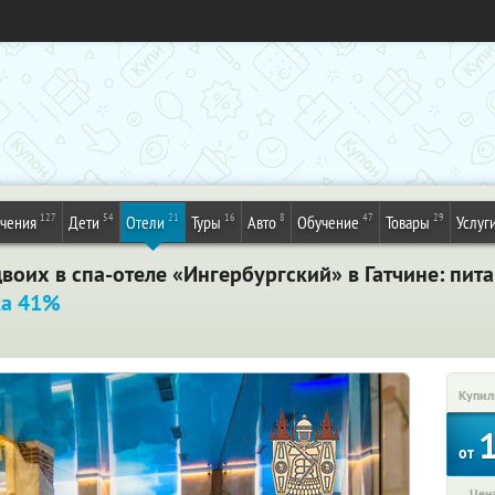
127
54
21
16
8
47
29
ечения
Дети
Отели
Туры
Авто
Обучение
Товары
Услуг
воих в спа-отеле «Ингербургский» в Гатчине: пита
ка 41%
Купил
от
Цена