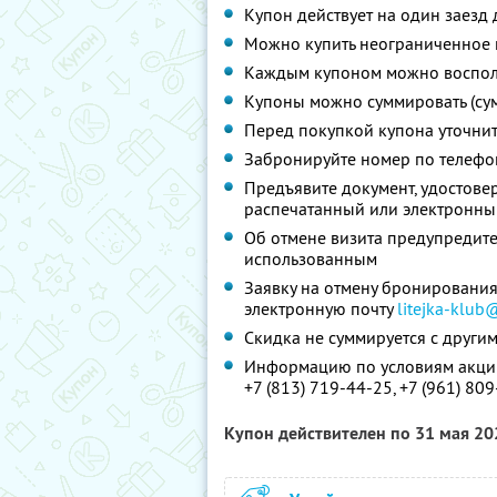
Купон действует на один заезд 
Можно купить неограниченное 
Каждым купоном можно восполь
Купоны можно суммировать (су
Перед покупкой купона уточни
Забронируйте номер по телефону
Предъявите документ, удостове
распечатанный или электронны
Об отмене визита предупредите 
использованным
Заявку на отмену бронирования
электронную почту
litejka-klub
Скидка не суммируется с друг
Информацию по условиям акции
+7 (813) 719-44-25,
+7 (961) 80
Купон действителен по 31 мая 2