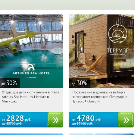
30
%
30
%
до
до
Отдых для двоих с питанием в отеле
Проживание в домике на выбор в
12:41:07
Купи первым!
12:41:07
Купили:
8
Arthurs Spa Hotel by Mercure в
загородном комплексе «Терруар» в
Московская обл., г. Мытищи, д.
Тульская обл., Ясногорский р-н, с.
Мытищах
Тульской области
Ларево, ул. Хвойная, стр. 26
Кузмищево
2828
4780
от
руб.
от
руб.
до
65700
руб.
до
57400
руб.