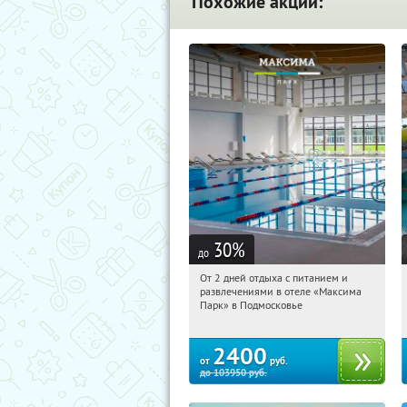
Похожие акции:
30
%
до
От 2 дней отдыха с питанием и
12:41:07
Купили:
1
развлечениями в отеле «Максима
Московская обл., Дмитровский р-н, д.
Парк» в Подмосковье
Горки Сухаревские
2400
от
руб.
до
103950
руб.