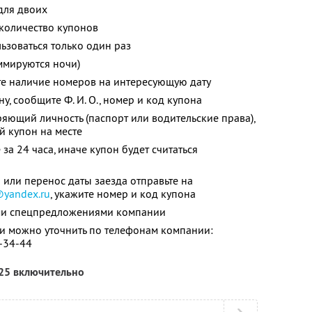
для двоих
количество купонов
зоваться только один раз
ммируются ночи)
те наличие номеров на интересующую дату
, сообщите Ф. И. О., номер и код купона
ряющий личность (паспорт или водительские права),
й купон на месте
за 24 часа, иначе купон будет считаться
 или перенос даты заезда отправьте на
@yandex.ru
,
укажите номер и код купона
ими спецпредложениями компании
 можно уточнить по телефонам компании:
9-34-44
025 включительно