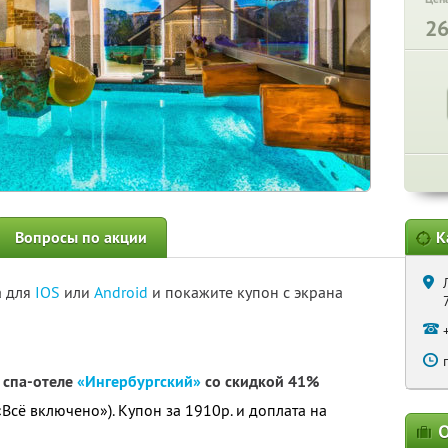
2
Вопросы по акции
К
а для
IOS
или
Android
и покажите купон с экрана
 спа-отеле
«Ингербургский»
со скидкой 41%
«Всё включено»). Купон за 1910р. и доплата на
О