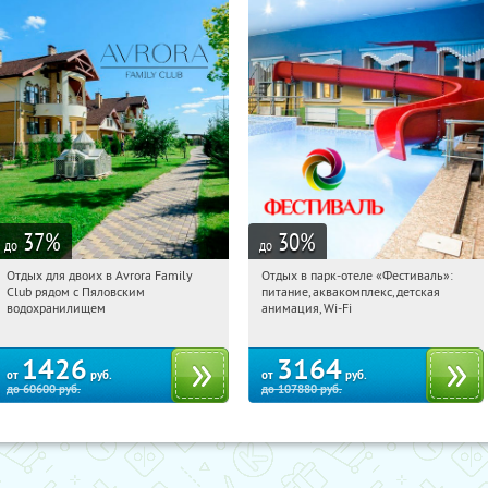
37
%
30
%
до
до
Отдых для двоих в Avrora Family
Отдых в парк-отеле «Фестиваль»:
12:41:07
Купили:
10
12:41:07
Купили:
23
Club рядом с Пяловским
питание, аквакомплекс, детская
Московская обл., Мытищинский р-н,
Рязанская обл., Клепиковский район,
водохранилищем
анимация, Wi-Fi
д. Степаньково, ул. Рождественская, д.
пос. Чулис
25
1426
3164
от
руб.
от
руб.
до
60600
руб.
до
107880
руб.