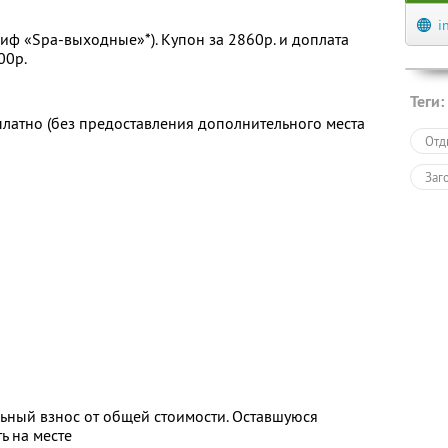
i
риф «Spa-выходные»*). Купон за 2860р. и доплата
00р.
Теги:
платно (без предоставления дополнительного места
Отд
Заг
ьный взнос от общей стоимости. Оставшуюся
ь на месте