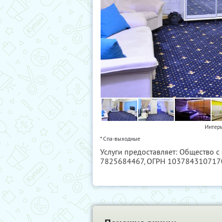
Интерь
* Спа-выходные
Услуги предоставляет: Общество 
7825684467
, ОГРН 103784310717