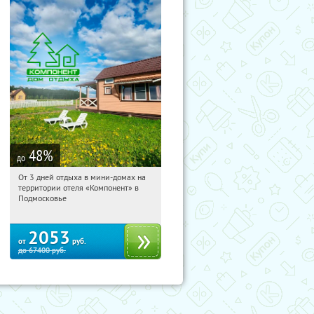
48
%
до
От 3 дней отдыха в мини-домах на
12:41:07
Купили:
117
территории отеля «Компонент» в
Московская обл., Солнечногорский р-
Подмосковье
н, д. Колтышево, 1
2053
от
руб.
до
67400
руб.