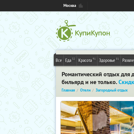
Москва
32
91
81
Все
Еда
Красота
Здоровье
Развл
Романтический отдых для д
бильярд и не только.
Скид
Главная
Отели
Загородный отдых