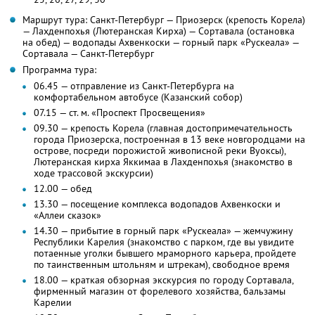
Маршрут тура: Санкт-Петербург — Приозерск (крепость Корела)
— Лахденпохья (Лютеранская Кирха) — Сортавала (остановка
на обед) — водопады Ахвенкоски — горный парк «Рускеала» —
Сортавала — Санкт-Петербург
Программа тура:
06.45 — отправление из Санкт-Петербурга на
комфортабельном автобусе (Казанский собор)
07.15 — ст. м. «Проспект Просвещения»
09.30 — крепость Корела (главная достопримечательность
города Приозерска, построенная в 13 веке новгородцами на
острове, посреди порожистой живописной реки Вуоксы),
Лютеранская кирха Яккимаа в Лахденпохья (знакомство в
ходе трассовой экскурсии)
12.00 — обед
13.30 — посещение комплекса водопадов Ахвенкоски и
«Аллеи сказок»
14.30 — прибытие в горный парк «Рускеала» — жемчужину
Республики Карелия (знакомство с парком, где вы увидите
потаенные уголки бывшего мраморного карьера, пройдете
по таинственным штольням и штрекам), свободное время
18.00 — краткая обзорная экскурсия по городу Сортавала,
фирменный магазин от форелевого хозяйства, бальзамы
Карелии