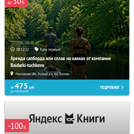
30
%
до
10:32:31
Купи первым!
Аренда сапборда или сплав на каяках от компании
Baidarki-tuchkovo
Московская обл., Рузский р-н, пос. Тучково
475
ПОДРОБНЕЕ
от
руб.
до
4500
руб.
-100
%