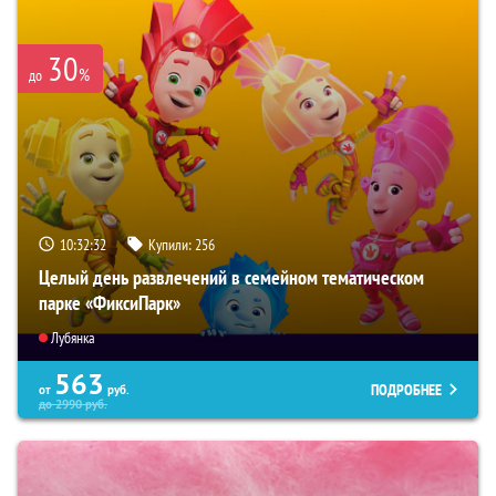
30
%
до
10:32:31
Купили:
256
Целый день развлечений в семейном тематическом
парке «ФиксиПарк»
Лубянка
563
ПОДРОБНЕЕ
от
руб.
до
2990
руб.