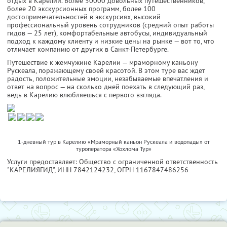
отдых в Карелии. Более 50000 довольных путешественников,
более 20 экскурсионных программ, более 100
достопримечательностей в экскурсиях, высокий
профессиональный уровень сотрудников (средний опыт работы
гидов — 25 лет), комфортабельные автобусы, индивидуальный
подход к каждому клиенту и низкие цены на рынке — вот то, что
отличает компанию от других в Санкт-Петербурге.
Путешествие к жемчужине Карелии — мраморному каньону
Рускеала, поражающему своей красотой. В этом туре вас ждет
радость, положительные эмоции, незабываемые впечатления и
ответ на вопрос — на сколько дней поехать в следующий раз,
ведь в Карелию влюбляешься с первого взгляда.
1-дневный тур в Карелию «Мраморный каньон Рускеала и водопады» от
туроператора «Хохлома Тур»
Услуги предоставляет: Общество с ограниченной ответственность
"КАРЕЛИЯГИД",
ИНН 7842124232
, ОГРН 1167847486256