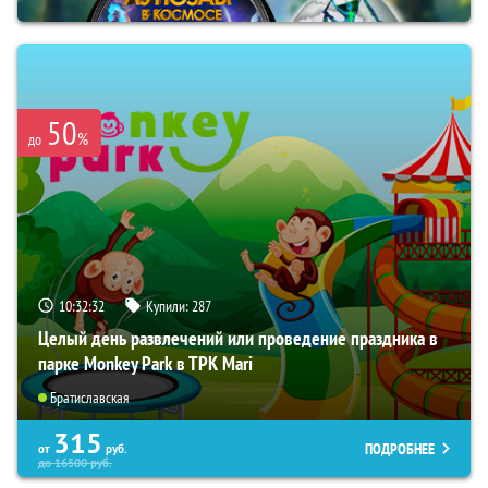
50
%
до
10:32:31
Купили:
287
Целый день развлечений или проведение праздника в
парке Monkey Park в ТРК Mari
Братиславская
315
ПОДРОБНЕЕ
от
руб.
до
16500
руб.