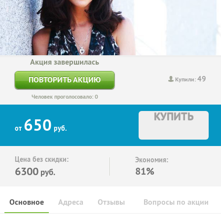
Акция завершилась
49
ПОВТОРИТЬ АКЦИЮ
Купили:
Человек проголосовало: 0
КУПИТЬ
650
от
руб.
Цена без скидки:
Экономия:
6300
81%
руб.
Основное
Адреса
Отзывы
Вопросы по акции