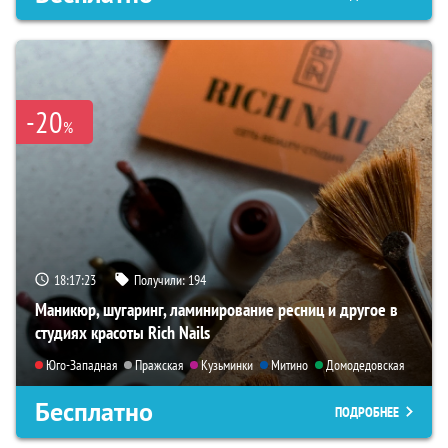
-20
%
18:17:21
Получили:
194
Маникюр, шугаринг, ламинирование ресниц и другое в
студиях красоты Rich Nails
Юго-Западная
Пражская
Кузьминки
Митино
Домодедовская
Бесплатно
ПОДРОБНЕЕ