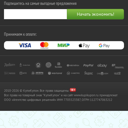
Подпишитесь на самые выгодные предложения
Принимаем к оплате:
2010-2026 © КупиКупон. Все права защищены.
Все права на товарный знак "КупиКупон" и на сайт www.kupikupon.ru принадлежат
OOO «Агентство цифровых решений» ИНН 7705523387, ОГРН 1127747063212