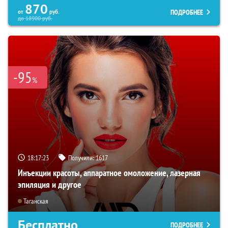
870
ПОДРОБНЕЕ
от
руб.
до
18900
руб.
-95
%
18:17:21
Получили:
1617
Инъекции красоты, аппаратное омоложение, лазерная
эпиляция и другое
Таганская
Бесплатно
ПОДРОБНЕЕ