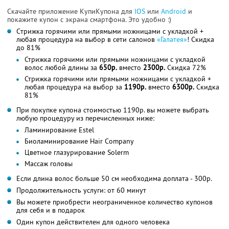
Скачайте приложение КупиКупона для
IOS
или
Android
и
покажите купон с экрана смартфона. Это удобно :)
Cтрижка горячими или прямыми ножницами с укладкой +
любая процедура на выбор в сети салонов
«Галатея»
! Скидка
до 81%
Стрижка горячими или прямыми ножницами с укладкой
волос любой длины за
650р.
вместо
2300р.
Скидка 72%
Стрижка горячими или прямыми ножницами с укладкой +
любая процедура на выбор за
1190р.
вместо
6300р.
Скидка
81%
При покупке купона стоимостью 1190р. вы можете выбрать
любую процедуру из перечисленных ниже:
Ламинирование Estel
Биоламинирование Hair Company
Цветное глазурирование Solerm
Массаж головы
Если длина волос больше 50 см необходима доплата - 300р.
Продолжительность услуги: от 60 минут
Вы можете приобрести неограниченное количество купонов
для себя и в подарок
Один купон действителен для одного человека