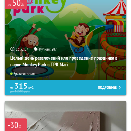
50
%
до
13:32:05
Купили:
287
Целый день развлечений или проведение праздника в
парке Monkey Park в ТРК Mari
Братиславская
315
ПОДРОБНЕЕ
от
руб.
до
16500
руб.
-30
%