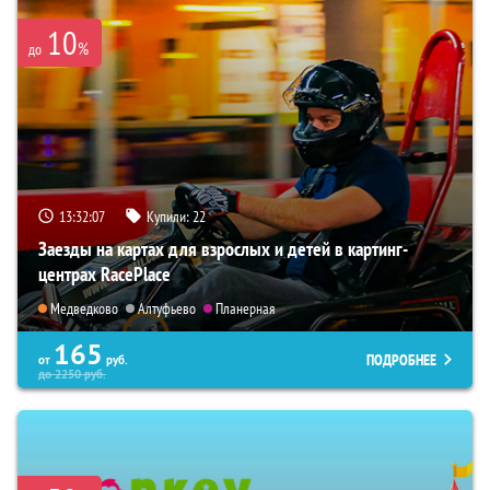
10
%
до
13:32:05
Купили:
22
Заезды на картах для взрослых и детей в картинг-
центрах RacePlace
Медведково
Алтуфьево
Планерная
165
ПОДРОБНЕЕ
от
руб.
до
2250
руб.