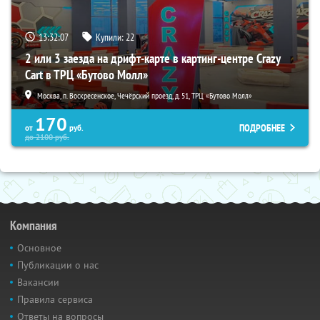
13:32:05
Купили:
22
2 или 3 заезда на дрифт-карте в картинг-центре Crazy
Cart в ТРЦ «Бутово Молл»
Москва, п. Воскресенское, Чечёрский проезд, д. 51, ТРЦ «Бутово Молл»
170
ПОДРОБНЕЕ
от
руб.
до
2100
руб.
Компания
Основное
Публикации о нас
Вакансии
Правила сервиса
Ответы на вопросы