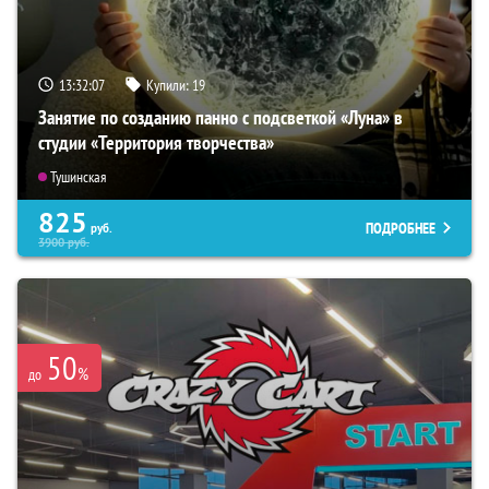
13:32:05
Купили:
19
Занятие по созданию панно с подсветкой «Луна» в
студии «Территория творчества»
Тушинская
825
ПОДРОБНЕЕ
руб.
3900
руб.
50
%
до