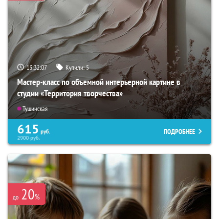
13:32:05
Купили:
5
Мастер-класс по объемной интерьерной картине в
студии «Территория творчества»
Тушинская
615
ПОДРОБНЕЕ
руб.
2900
руб.
20
%
до