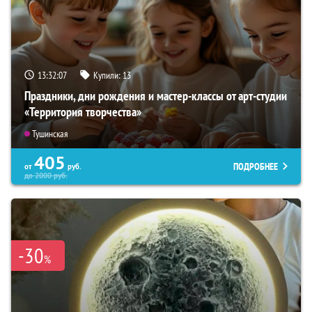
13:32:05
Купили:
13
Праздники, дни рождения и мастер-классы от арт-студии
«Территория творчества»
Тушинская
405
ПОДРОБНЕЕ
от
руб.
до
2000
руб.
-30
%