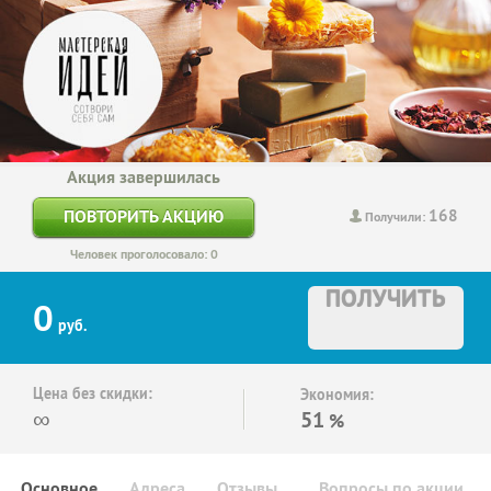
Акция завершилась
168
ПОВТОРИТЬ АКЦИЮ
Получили:
Человек проголосовало: 0
ПОЛУЧИТЬ
0
руб.
Цена без скидки:
Экономия:
∞
51
%
Основное
Адреса
Отзывы
Вопросы по акции