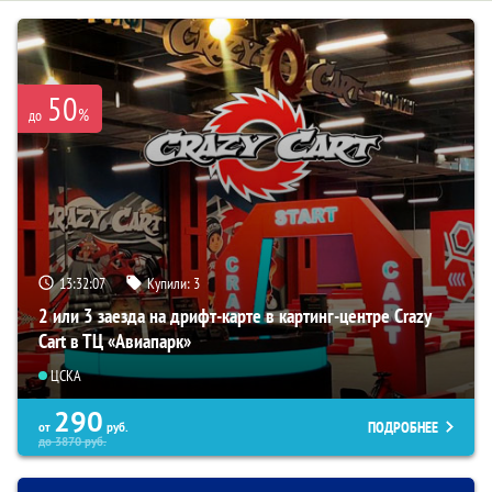
50
%
до
13:32:05
Купили:
3
2 или 3 заезда на дрифт-карте в картинг-центре Crazy
Cart в ТЦ «Авиапарк»
ЦСКА
290
ПОДРОБНЕЕ
от
руб.
до
3870
руб.