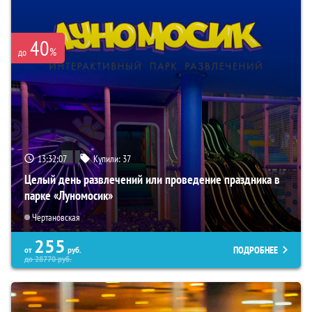
40
%
до
13:32:05
Купили:
37
Целый день развлечений или проведение праздника в
парке «Луномосик»
Чертановская
255
ПОДРОБНЕЕ
от
руб.
до
28770
руб.