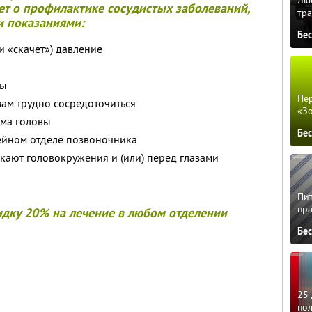
ет о профилактике сосудистых заболеваний,
тра
и показаниями:
Бе
и «скачет») давление
цы
Пер
 вам трудно сосредоточиться
«З
вма головы
Бе
шейном отделе позвоночника
икают головокружения и (или) перед глазами
Пит
пра
идку 20% на лечение в любом отделении
Бе
25 
по