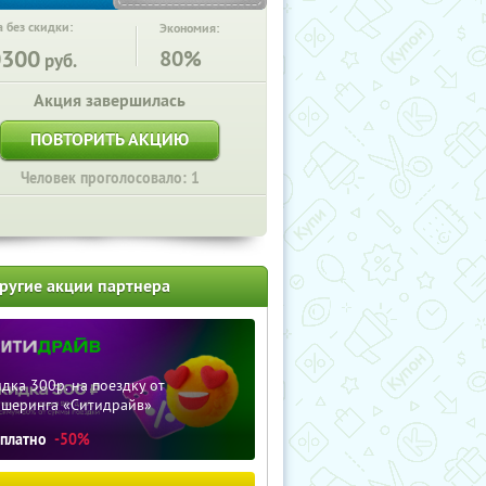
 без скидки:
Экономия:
0300
80%
руб.
Акция завершилась
ПОВТОРИТЬ АКЦИЮ
Человек проголосовало: 1
ругие акции партнера
дка 300р. на поездку от
ршеринга «Ситидрайв»
сплатно
-50%