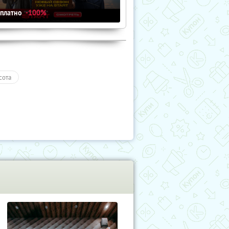
сплатно
-100%
сота