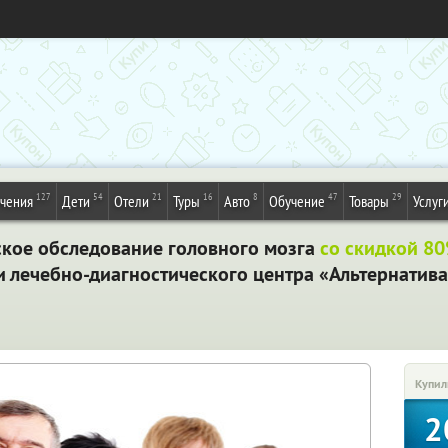
127
54
21
16
8
47
29
ечения
Дети
Отели
Туры
Авто
Обучение
Товары
Услуг
кое обследование головного мозга
со скидкой 80
 лечебно-диагностического центра «Альтернатива»
Купил
2