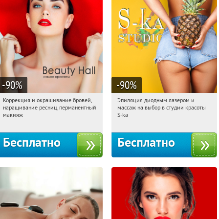
-90
%
-90
%
Коррекция и окрашивание бровей,
Эпиляция диодным лазером и
01:27:57
Получили:
6
01:27:57
Получили:
26
наращивание ресниц, перманентный
массаж на выбор в студии красоты
Нахимовский проспект
Таганская
макияж
S-ka
Бесплатно
Бесплатно