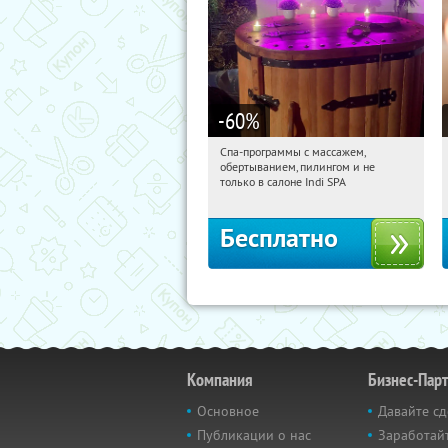
-60
%
Спа-программы с массажем,
01:27:57
Получили:
22
обертыванием, пилингом и не
Потапово
только в салоне Indi SPA
Бесплатно
Компания
Бизнес-Пар
Основное
Давайте сд
Публикации о нас
Заработайт