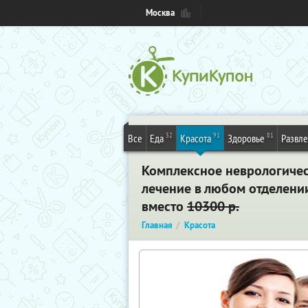
Москва
32
91
81
Все
Еда
Красота
Здоровье
Развл
Комплексное неврологичес
лечение в любом отделении
вместо
10300 р.
Главная
Красота