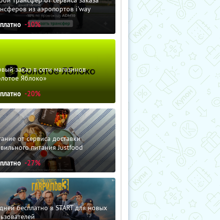
нсферов из аэропортов i'way
сплатно
-10%
вый заказ в сети магазинов
олотое Яблоко»
сплатно
-20%
ание от сервиса доставки
вильного питания Justfood
сплатно
-27%
дней бесплатно в START для новых
льзователей