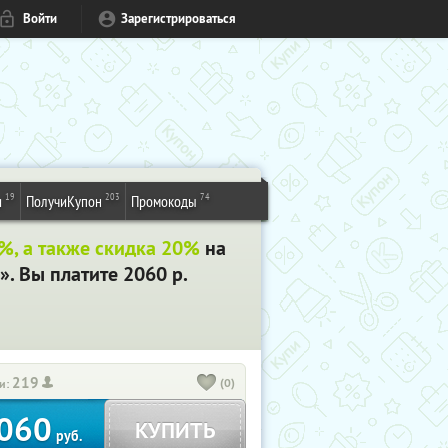
Войти
Зарегистрироваться
19
203
74
и
ПолучиКупон
Промокоды
%, а также скидка 20%
на
. Вы платите 2060 р.
219
(0)
и:
060
КУПИТЬ
руб.