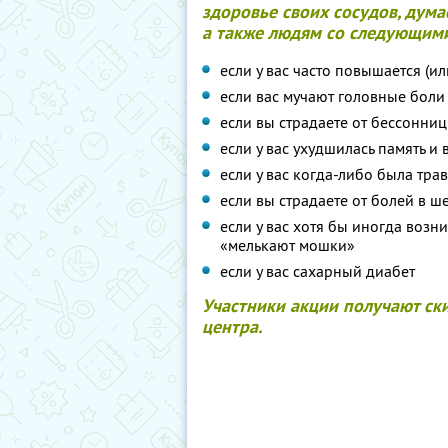
здоровье своих сосудов, дума
а также людям со следующим
если у вас часто повышается (ил
если вас мучают головные боли
если вы страдаете от бессонни
если у вас ухудшилась память и
если у вас когда-либо была тра
если вы страдаете от болей в 
если у вас хотя бы иногда возн
«мелькают мошки»
если у вас сахарный диабет
Участники акции получают ск
центра.