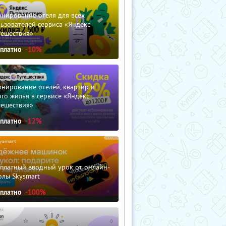
нирование отеля для всех
ьзователей сервиса «Яндекс
тешествия»
сплатно
-10%
нирование отелей, квартир и
го жилья в сервисе «Яндекс
тешествия»
сплатно
-12%
сплатный вводный урок от онлайн-
олы Skysmart
сплатно
-100%