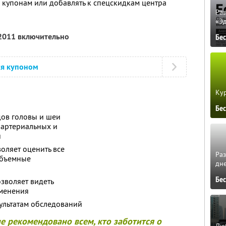
о купонам или добавлять к спецскидкам центра
Ра
«Э
 2011 включительно
Бе
ся купоном
Кур
Бе
дов головы и шеи
 артериальных и
и
оляет оценить все
Ра
объемные
дне
Бе
озволяет видеть
менения
ультатам обследований
е рекомендовано всем, кто заботится о
Люб