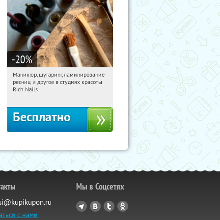
-20
%
Маникюр, шугаринг, ламинирование
01:27:57
Получили:
194
ресниц и другое в студиях красоты
Юго-Западная
Пражская
Rich Nails
Кузьминки
Митино
Домодедовская
Бесплатно
такты
Мы в Соцсетях
si@kupikupon.ru
аться с нами