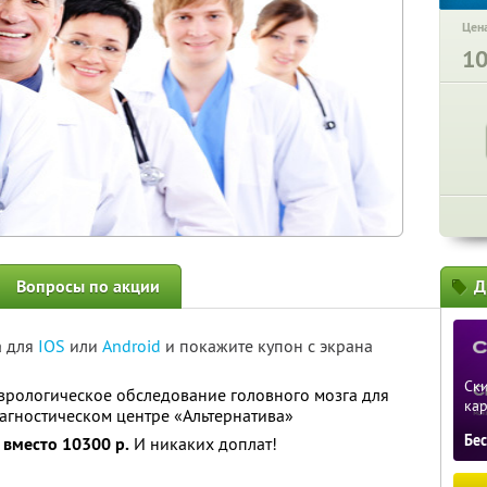
Цена
1
Вопросы по акции
Д
а для
IOS
или
Android
и покажите купон с экрана
Ски
врологическое обследование головного мозга для
ка
агностическом центре «Альтернатива»
Бе
 вместо 10300 р.
И никаких доплат!