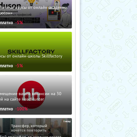
зличные курсы от онлайн-академии
дюсон»
сплатно
-5%
сы от онлайн-школы Skillfactory
сплатно
-5%
змещение вашей вакансии на 30
й на сайте HeadHunter
сплатно
-100%
ой трансфер от сервиса заказа