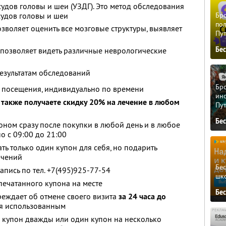
удов головы и шеи (УЗДГ). Это метод обследования
судов головы и шеи
Бро
пол
зволяет оценить все мозговые структуры, выявляет
Пу
а
Бе
 позволяет видеть различные неврологические
езультатам обследований
Бро
 посещения, индивидуально по времени
ино
 также получаете скидку 20% на лечение в любом
Пу
Бе
оном сразу после покупки в любой день и в любое
о с 09:00 до 21:00
ть только один купон для себя, но подарить
ичений
Бе
пись по тел. +7(495)925-77-54
шк
ечатанного купона на месте
Бе
реждает об отмене своего визита
за 24 часа до
тся использованным
 купон дважды или один купон на несколько