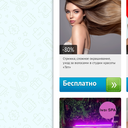
-80
%
Стрижка, сложное окрашивание,
01:27:57
Получили:
2
уход за волосами в студии красоты
Чистые пруды
«Тет»
Бесплатно