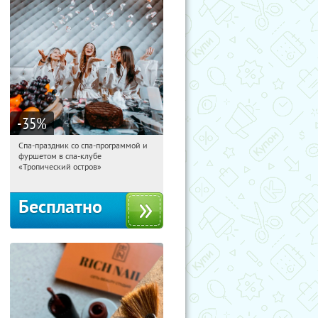
-35
%
Спа-праздник со спа-программой и
01:27:57
Получили:
5
фуршетом в спа-клубе
Улица 1905 года
«Тропический остров»
Бесплатно