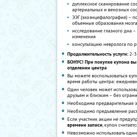
дуплексное сканирование сос
артериальных и венозных со
ЭЭГ (эхоэнцефалография) – по
объемные образования мозг
исследование глазного дна –
изменения
консультацию невролога по р
Продолжительность услуги:
2-3
БОНУС! При покупке купона вы
отделении центра
Вы можете воспользоваться куп
время работы центра: ежедневн
Один человек может использова
друзьям и близким – без огран
Необходима предварительная за
Необходимо предъявление расп
Если участник акции не предуп
времени записи
, купон считае
Невозможно использовать один