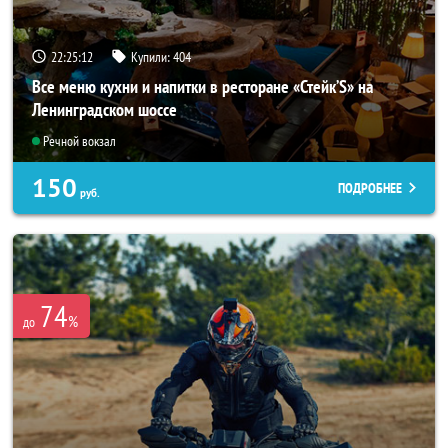
22:25:08
Купили:
404
Все меню кухни и напитки в ресторане «Стейк’S» на
Ленинградском шоссе
Речной вокзал
150
ПОДРОБНЕЕ
руб.
74
%
до