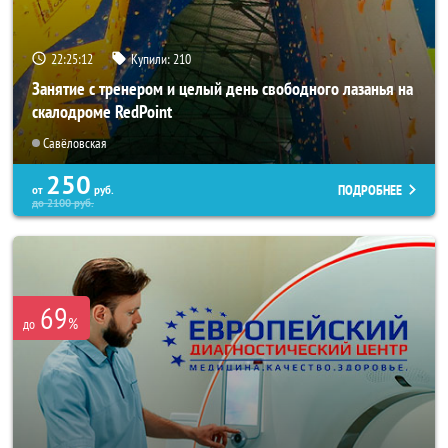
22:25:08
Купили:
210
Занятие с тренером и целый день свободного лазанья на
скалодроме RedPoint
Савёловская
250
ПОДРОБНЕЕ
от
руб.
до
2100
руб.
69
%
до