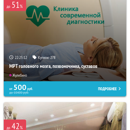
51
%
до
22:25:08
Купили:
278
МРТ головного мозга, позвоночника, суставов
Жулебино
500
ПОДРОБНЕЕ
от
руб.
до
10400
руб.
42
%
до