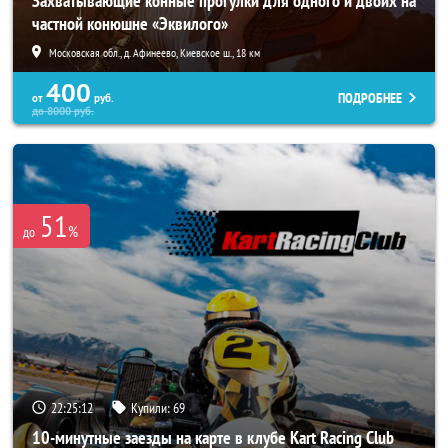
Захватывающие конные прогулки для одного и двоих на
частной конюшне «Эквилого»
Московская обл., д. Афинеево, Киевское ш., 18 км
400
ПОДРОБНЕЕ
от
руб.
до
8000
руб.
51
%
до
22:25:08
Купили:
69
10-минутные заезды на карте в клубе Kart Racing Club