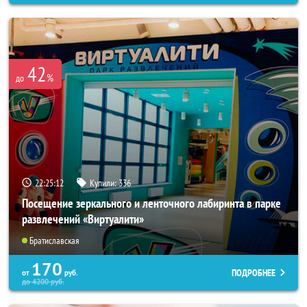
42
%
до
22:25:08
Купили:
336
Посещение зеркального и ленточного лабиринта в парке
развлечений «Виртуалити»
Братиславская
170
ПОДРОБНЕЕ
от
руб.
до
4200
руб.