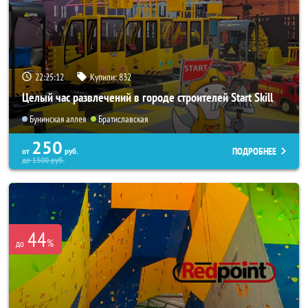
22:25:08
Купили:
832
Целый час развлечений в городе строителей Start Skill
Бунинская аллея
Братиславская
250
ПОДРОБНЕЕ
от
руб.
до
1500
руб.
44
%
до