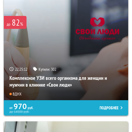
82
%
до
22:25:08
Купили:
302
Комплексное УЗИ всего организма для женщин и
мужчин в клинике «Свои люди»
ВДНХ
970
ПОДРОБНЕЕ
от
руб.
до
14500
руб.