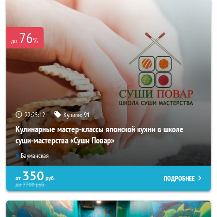
76
%
до
22:25:08
Купили:
91
Кулинарные мастер-классы японской кухни в школе
суши-мастерства «Суши Повар»
Бауманская
350
ПОДРОБНЕЕ
от
руб.
до
7700
руб.