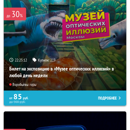
30
%
до
22:25:08
Купили:
219
Билет на экспозицию в «Музее оптических иллюзий» в
любой день недели
Воробьёвы горы
85
ПОДРОБНЕЕ
от
руб.
до
900
руб.