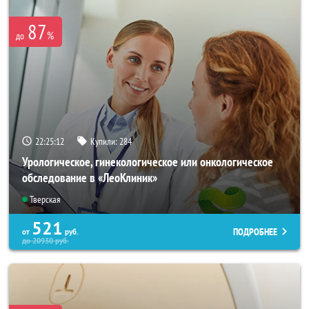
87
%
до
22:25:08
Купили:
284
Урологическое, гинекологическое или онкологическое
обследование в «ЛеоКлиник»
Тверская
521
ПОДРОБНЕЕ
от
руб.
до
20930
руб.