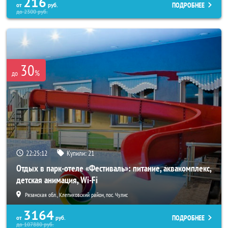
216
ПОДРОБНЕЕ
от
руб.
до
2300
руб.
30
%
до
22:25:08
Купили:
21
Отдых в парк-отеле «Фестиваль»: питание, аквакомплекс,
детская анимация, Wi-Fi
Рязанская обл., Клепиковский район, пос. Чулис
3164
ПОДРОБНЕЕ
от
руб.
до
107880
руб.