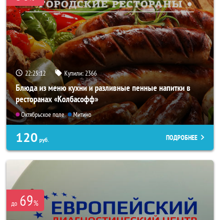
22:25:08
Купили:
2366
Блюда из меню кухни и разливные пенные напитки в
ресторанах «Колбасофф»
Октябрьское поле
Митино
120
ПОДРОБНЕЕ
руб.
69
%
до