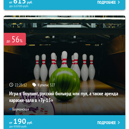
615
ПОДРОБНЕЕ
от
руб.
до
12700
руб.
56
%
до
22:25:08
Купили:
327
Игра в боулинг, русский бильярд или пул, а также аренда
караоке-зала в «Ту-15»
Бауманская
190
ПОДРОБНЕЕ
от
руб.
до
9900
руб.