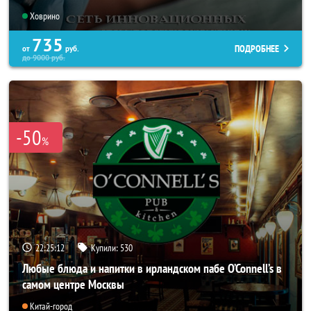
Ховрино
735
ПОДРОБНЕЕ
от
руб.
до
9000
руб.
-50
%
22:25:08
Купили:
530
Любые блюда и напитки в ирландском пабе O’Connell’s в
самом центре Москвы
Китай-город