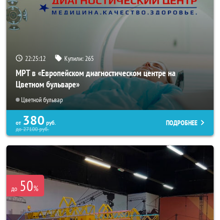
22:25:08
Купили:
265
МРТ в «Европейском диагностическом центре на
Цветном бульваре»
Цветной бульвар
380
ПОДРОБНЕЕ
от
руб.
до
27100
руб.
50
%
до