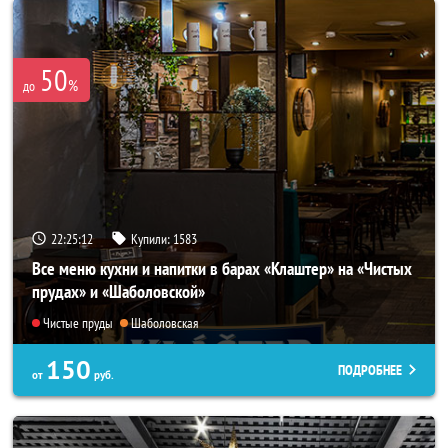
50
%
до
22:25:08
Купили:
1583
Все меню кухни и напитки в барах «Клаштер» на «Чистых
прудах» и «Шаболовской»
Чистые пруды
Шаболовская
150
ПОДРОБНЕЕ
от
руб.