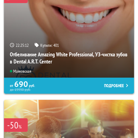
22:25:08
Купили:
401
Отбеливание Amazing White Professional, УЗ-чистка зубов
в Dental A.R.T. Center
Маяковская
690
ПОДРОБНЕЕ
от
руб.
до
19990
руб.
-50
%