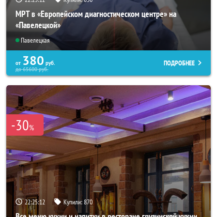
МРТ в «Европейском диагностическом центре» на
«Павелецкой»
Павелецкая
380
ПОДРОБНЕЕ
от
руб.
до
65600
руб.
-30
%
22:25:08
Купили:
870
Все меню кухни и напитки в ресторане грузинской кухни