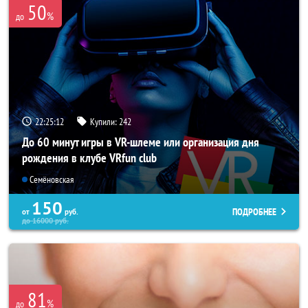
50
%
до
22:25:08
Купили:
242
До 60 минут игры в VR-шлеме или организация дня
рождения в клубе VRfun club
Семёновская
150
ПОДРОБНЕЕ
от
руб.
до
16000
руб.
81
%
до