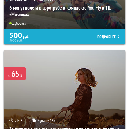
6 минут полета в аэротрубе в комплексе You Fly в ТЦ
«Мозаика»
Дубровка
500
ПОДРОБНЕЕ
руб.
5000
руб.
65
%
до
22:25:08
Купили:
166