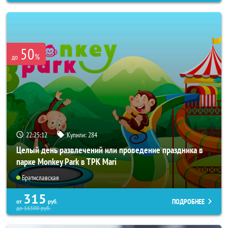
50
%
до
22:25:08
Купили:
284
Целый день развлечений или проведение праздника в
парке Monkey Park в ТРК Mari
Братиславская
315
ПОДРОБНЕЕ
от
руб.
до
16500
руб.