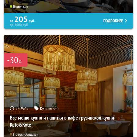
Волжская
205
ПОДРОБНЕЕ
от
руб.
до
3600
руб.
-30
%
22:25:08
Купили:
340
Все меню кухни и напитки в кафе грузинской кухни
Keto&Kote
Новослободская