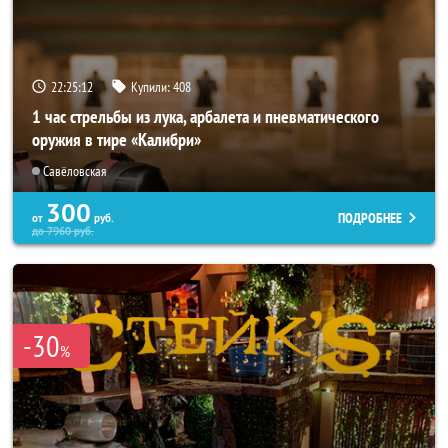
22:25:08
Купили:
408
1 час стрельбы из лука, арбалета и пневматического
оружия в тире «Калибри»
Савёловская
300
ПОДРОБНЕЕ
от
руб.
до
7960
руб.
-30
%