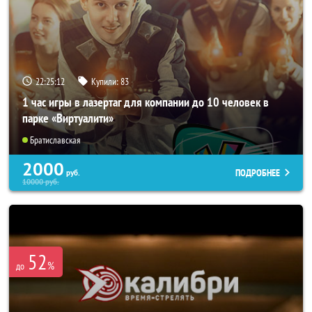
22:25:08
Купили:
83
1 час игры в лазертаг для компании до 10 человек в
парке «Виртуалити»
Братиславская
2000
ПОДРОБНЕЕ
руб.
10000
руб.
52
%
до