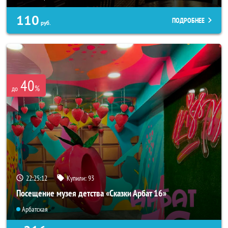
110
ПОДРОБНЕЕ
руб.
40
%
до
22:25:08
Купили:
93
Посещение музея детства «Сказки Арбат 16»
Арбатская