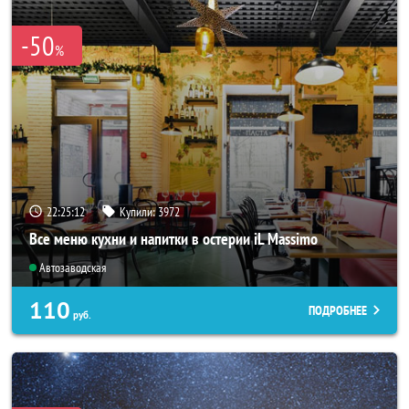
-50
%
22:25:08
Купили:
3972
Все меню кухни и напитки в остерии iL Massimo
Автозаводская
110
ПОДРОБНЕЕ
руб.