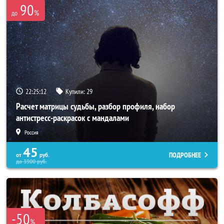
90
%
до
22:25:08
Купили:
29
Расчет матрицы судьбы, разбор профиля, набор
антистресс-раскрасок с мандалами
Россия
45
ПОДРОБНЕЕ
от
руб.
до
3900
руб.
-50
%