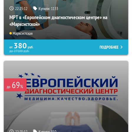
22:25:08
Купили:
1133
МРТ в «Европейском диагностическом центре» на
«Марксистской»
Марксистская
380
ПОДРОБНЕЕ
от
руб.
до
27100
руб.
69
%
до
22:25:08
Купили:
850