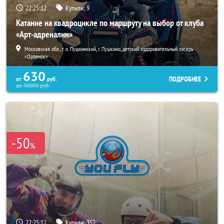
22:25:08
Купили:
9
Катание на квадроцикле по маршруту на выбор от клуба
«Арт-адреналин»
Московская обл., г. о. Пушкинский, г. Пушкино, детский оздоровительный лагерь
«Орленок»
630
ПОДРОБНЕЕ
от
руб.
до
30000
руб.
-50
%
22:25:08
Купили:
357