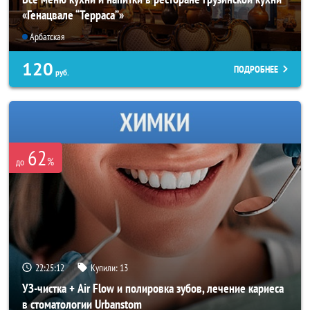
«Генацвале “Терраса”»
Арбатская
120
ПОДРОБНЕЕ
руб.
62
%
до
22:25:08
Купили:
13
УЗ-чистка + Air Flow и полировка зубов, лечение кариеса
в стоматологии Urbanstom